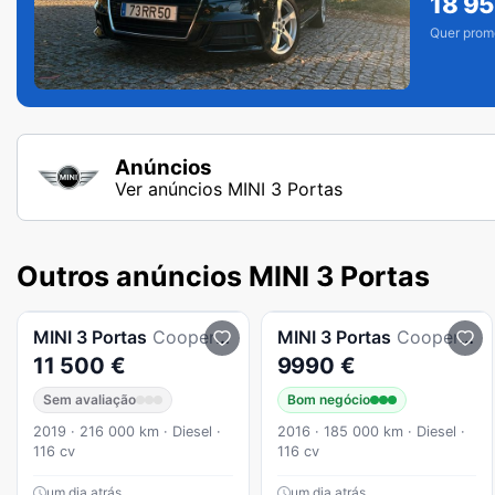
18 9
Quer prom
Anúncios
Ver anúncios MINI 3 Portas
Outros anúncios MINI 3 Portas
MINI
3 Portas
Cooper D
MINI
3 Portas
Cooper D
11 500 €
9990 €
Sem avaliação
Bom negócio
2019 · 216 000 km · Diesel ·
2016 · 185 000 km · Diesel ·
116 cv
116 cv
um dia atrás
um dia atrás