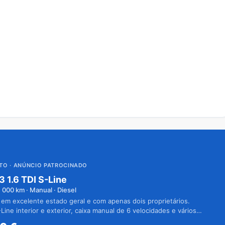
UTO
· ANÚNCIO PATROCINADO
3 1.6 TDI S-Line
1 000
km · Manual · Diesel
 em excelente estado geral e com apenas dois proprietários.
Line interior e exterior, caixa manual de 6 velocidades e vários