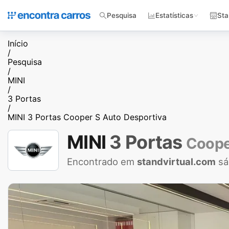
Pesquisa
Estatísticas
Sta
Início
/
Pesquisa
/
MINI
/
3 Portas
/
MINI 3 Portas Cooper S Auto Desportiva
MINI
3 Portas
Coope
Encontrado em
standvirtual.com
sá