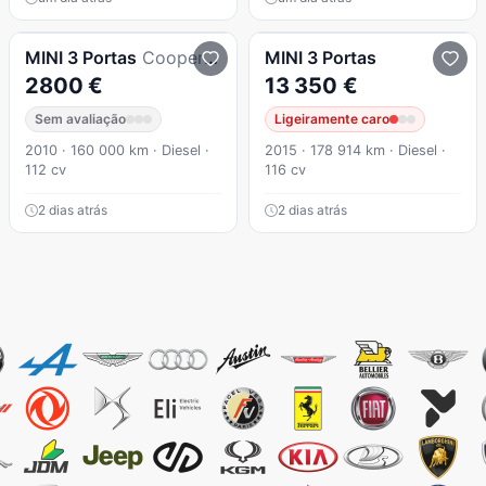
MINI
3 Portas
Cooper D
MINI
3 Portas
2800 €
13 350 €
Sem avaliação
Ligeiramente caro
2010 · 160 000 km · Diesel ·
2015 · 178 914 km · Diesel ·
112 cv
116 cv
2 dias atrás
2 dias atrás