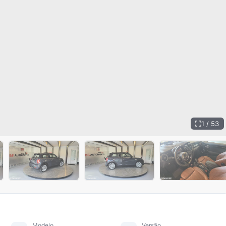
1 / 53
+
48
Modelo
Versão