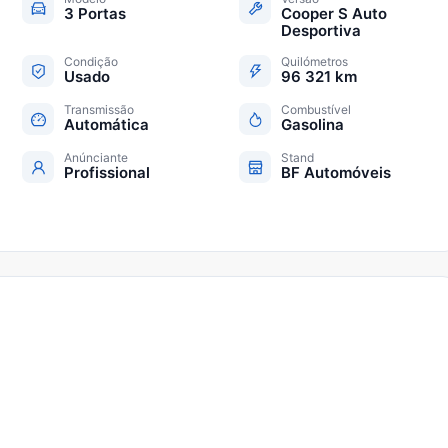
3 Portas
Cooper S Auto
Desportiva
Condição
Quilómetros
Usado
96 321 km
Transmissão
Combustível
Automática
Gasolina
Anúnciante
Stand
Profissional
BF Automóveis