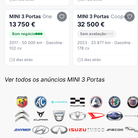
MINI
3 Portas
One
MINI
3 Portas
Cooper S Resolute Edition Auto
13 750 €
32 500 €
Bom negócio
Sem avaliação
2017 · 50 000 km · Gasolina ·
2023 · 33 877 km · Gasolina ·
102 cv
178 cv
2 dias atrás
2 dias atrás
Ver todos os anúncios MINI 3 Portas