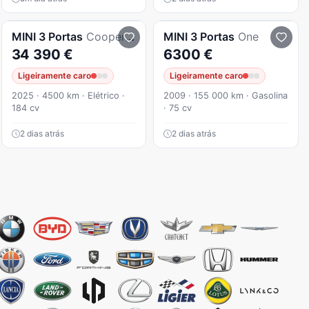
MINI
3 Portas
Cooper E Favoured M
MINI
3 Portas
One
34 390 €
6300 €
Ligeiramente caro
Ligeiramente caro
2025 · 4500 km · Elétrico ·
2009 · 155 000 km · Gasolina
184 cv
· 75 cv
2 dias atrás
2 dias atrás