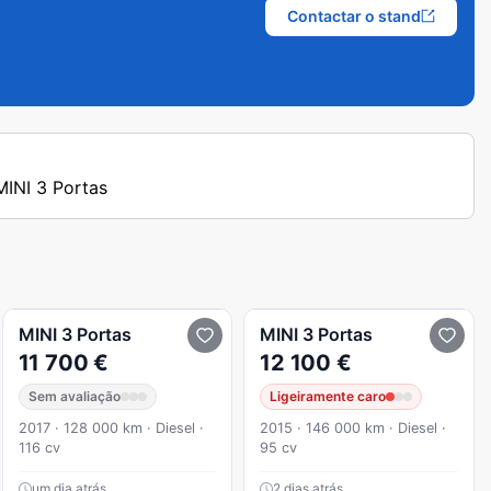
Contactar o stand
 MINI 3 Portas
MINI
3 Portas
MINI
3 Portas
11 700 €
12 100 €
Sem avaliação
Ligeiramente caro
2017 · 128 000 km · Diesel ·
2015 · 146 000 km · Diesel ·
116 cv
95 cv
um dia atrás
2 dias atrás