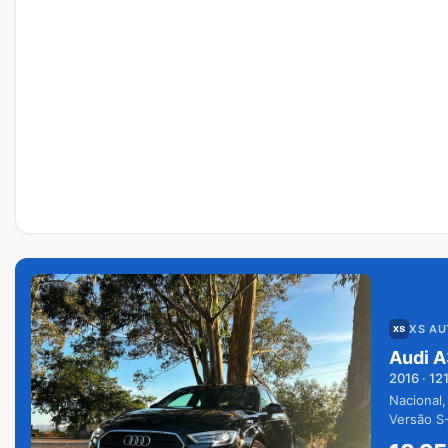
XS A
Audi A
2016
·
12
Nacional,
Versão S-
extras.