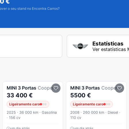
50
€
over o seu stand no Encontra Carros?
Estatísticas
Ver estatísticas
MINI
3 Portas
Cooper C Classic M
MINI
3 Portas
Cooper D
33 400 €
5500 €
Ligeiramente caro
Ligeiramente caro
2025 · 36 000 km · Gasolina
2008 · 260 000 km · Diesel ·
· 156 cv
110 cv
um dia atrás
um dia atrás