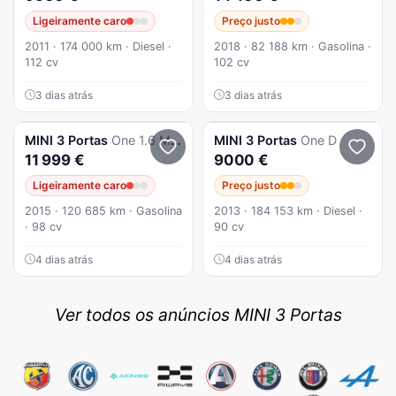
Ligeiramente caro
Preço justo
2011 · 174 000 km · Diesel ·
2018 · 82 188 km · Gasolina ·
112 cv
102 cv
3 dias atrás
3 dias atrás
MINI
3 Portas
One 1.6 Minimalist
MINI
3 Portas
One D
11 999 €
9000 €
Ligeiramente caro
Preço justo
2015 · 120 685 km · Gasolina
2013 · 184 153 km · Diesel ·
· 98 cv
90 cv
4 dias atrás
4 dias atrás
Ver todos os anúncios MINI 3 Portas