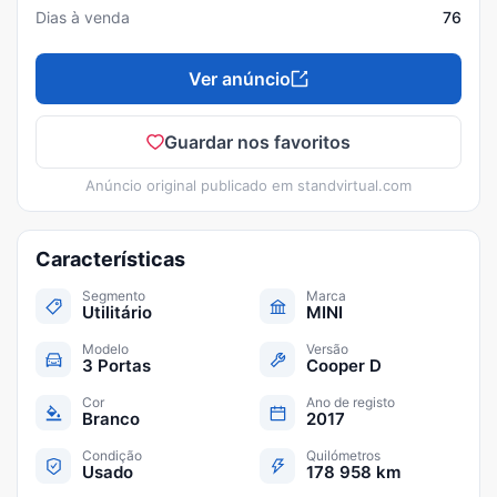
Dias à venda
76
Ver anúncio
Guardar nos favoritos
Anúncio original publicado em
standvirtual.com
Características
Segmento
Marca
Utilitário
MINI
Modelo
Versão
3 Portas
Cooper D
Cor
Ano de registo
Branco
2017
Condição
Quilómetros
Usado
178 958 km