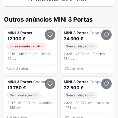
Outros anúncios MINI 3 Portas
MINI
3 Portas
MINI
3 Portas
Cooper E Favoured M
12 100 €
34 390 €
Ligeiramente caro
Sem avaliação
2015 · 146 000 km · Diesel ·
2025 · 4500 km · Elétrico ·
95 cv
184 cv
um dia atrás
2 dias atrás
MINI
3 Portas
Cooper
MINI
3 Portas
Cooper S Resolute Edition Auto
13 750 €
32 500 €
Sem avaliação
Sem avaliação
2017 · 50 000 km · Gasolina
2023 · 33 877 km · Gasolina
· 136 cv
· 178 cv
2 dias atrás
2 dias atrás