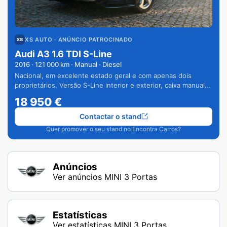
XS AUTO
· ANÚNCIO PATROCINADO
Audi A3 1.6 TDI S-Line
2016
·
121 000
km · Manual · Diesel
Nacional, em excelente estado geral e com apenas dois
proprietários. Versão S-Line interior e exterior, caixa manual
de 6 velocidades e vários extras.
18 950
€
Contactar o stand
Quer promover o seu stand no Encontra Carros?
Anúncios
Ver anúncios MINI 3 Portas
Estatísticas
Ver estatísticas MINI 3 Portas