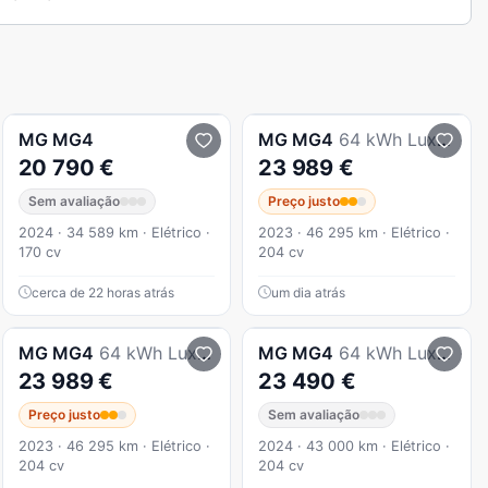
MG
MG4
MG
MG4
64 kWh Luxury
20 790 €
23 989 €
Sem avaliação
Preço justo
2024 · 34 589 km · Elétrico ·
2023 · 46 295 km · Elétrico ·
170 cv
204 cv
cerca de 22 horas atrás
um dia atrás
MG
MG4
64 kWh Luxury
MG
MG4
64 kWh Luxury
23 989 €
23 490 €
Preço justo
Sem avaliação
2023 · 46 295 km · Elétrico ·
2024 · 43 000 km · Elétrico ·
204 cv
204 cv