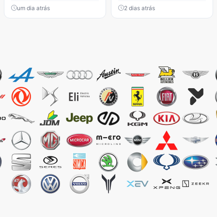
um dia atrás
2 dias atrás