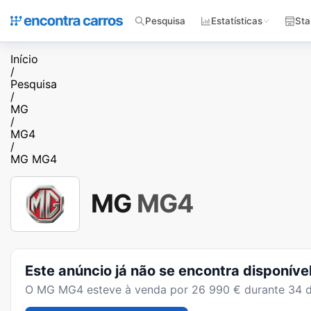
Pesquisa
Estatísticas
Sta
Início
/
Pesquisa
/
MG
/
MG4
/
MG MG4
MG
MG4
Este anúncio já não se encontra disponíve
O
MG MG4
esteve à venda por
26 990
€ durante
34
d