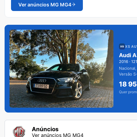
Ver anúncios
MG MG4
XS A
Audi A
2016
·
12
Nacional,
Versão S-
extras.
18 9
Quer prom
Anúncios
Ver anúncios MG MG4