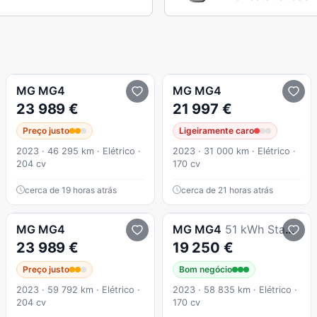
MG
MG4
MG
MG4
23 989 €
21 997 €
Preço justo
Ligeiramente caro
2023 · 46 295 km · Elétrico ·
2023 · 31 000 km · Elétrico ·
204 cv
170 cv
cerca de 19 horas atrás
cerca de 21 horas atrás
MG
MG4
MG
MG4
51 kWh Standard
23 989 €
19 250 €
Preço justo
Bom negócio
2023 · 59 792 km · Elétrico ·
2023 · 58 835 km · Elétrico ·
204 cv
170 cv