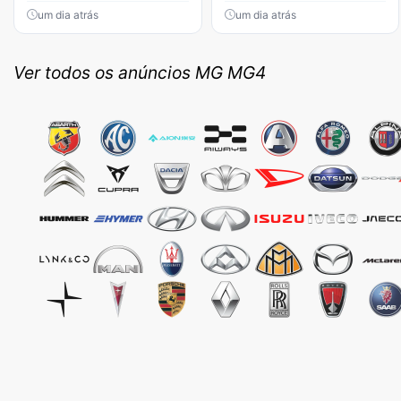
um dia atrás
um dia atrás
Ver todos os anúncios MG MG4