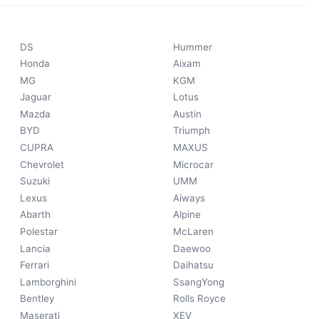
DS
Hummer
Honda
Aixam
MG
KGM
Jaguar
Lotus
Mazda
Austin
BYD
Triumph
CUPRA
MAXUS
Chevrolet
Microcar
Suzuki
UMM
Lexus
Aiways
Abarth
Alpine
Polestar
McLaren
Lancia
Daewoo
Ferrari
Daihatsu
Lamborghini
SsangYong
Bentley
Rolls Royce
Maserati
XEV