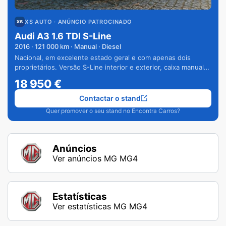
XS AUTO
· ANÚNCIO PATROCINADO
Audi A3 1.6 TDI S-Line
2016
·
121 000
km · Manual · Diesel
Nacional, em excelente estado geral e com apenas dois
proprietários. Versão S-Line interior e exterior, caixa manual
de 6 velocidades e vários extras.
18 950
€
Contactar o stand
Quer promover o seu stand no Encontra Carros?
Anúncios
Ver anúncios MG MG4
Estatísticas
Ver estatísticas MG MG4