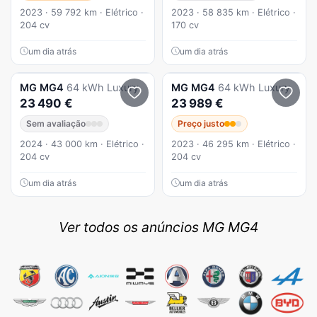
2023 · 59 792 km · Elétrico ·
2023 · 58 835 km · Elétrico ·
204 cv
170 cv
um dia atrás
um dia atrás
MG
MG4
64 kWh Luxury
MG
MG4
64 kWh Luxury
23 490 €
23 989 €
Sem avaliação
Preço justo
2024 · 43 000 km · Elétrico ·
2023 · 46 295 km · Elétrico ·
204 cv
204 cv
um dia atrás
um dia atrás
Ver todos os anúncios MG MG4