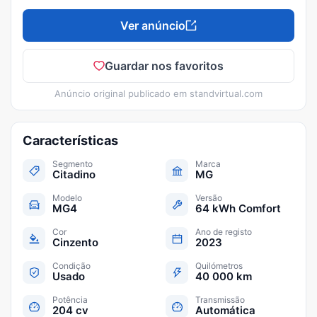
Ver anúncio
Guardar nos favoritos
Anúncio original publicado em
standvirtual.com
Características
Segmento
Marca
Citadino
MG
Modelo
Versão
MG4
64 kWh Comfort
Cor
Ano de registo
Cinzento
2023
Condição
Quilómetros
Usado
40 000 km
Potência
Transmissão
204 cv
Automática