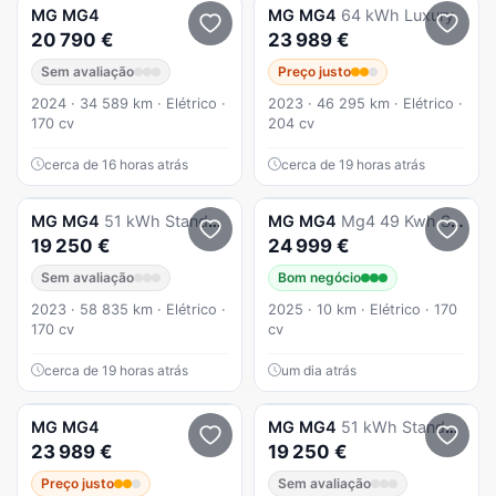
MG
MG4
MG
MG4
64 kWh Luxury
20 790 €
23 989 €
Sem avaliação
Preço justo
2024 · 34 589 km · Elétrico ·
2023 · 46 295 km · Elétrico ·
170 cv
204 cv
cerca de 16 horas atrás
cerca de 19 horas atrás
MG
MG4
51 kWh Standard
MG
MG4
Mg4 49 Kwh Standard
19 250 €
24 999 €
Sem avaliação
Bom negócio
2023 · 58 835 km · Elétrico ·
2025 · 10 km · Elétrico · 170
170 cv
cv
cerca de 19 horas atrás
um dia atrás
MG
MG4
MG
MG4
51 kWh Standard
23 989 €
19 250 €
Preço justo
Sem avaliação