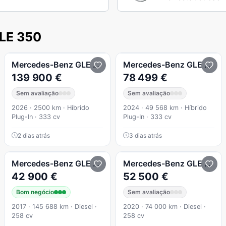
LE 350
de 4Matic
Mercedes-Benz
GLE 350
de 4Matic
Mercedes-Benz
GLE 350
139 900 €
78 499 €
Sem avaliação
Sem avaliação
2026 · 2500 km · Híbrido
2024 · 49 568 km · Híbrido
Plug-In · 333 cv
Plug-In · 333 cv
2 dias atrás
3 dias atrás
de 4Matic
Mercedes-Benz
GLE 350
d Coupé 4Matic
Mercedes-Benz
GLE 350
42 900 €
52 500 €
Bom negócio
Sem avaliação
2017 · 145 688 km · Diesel ·
2020 · 74 000 km · Diesel ·
258 cv
258 cv