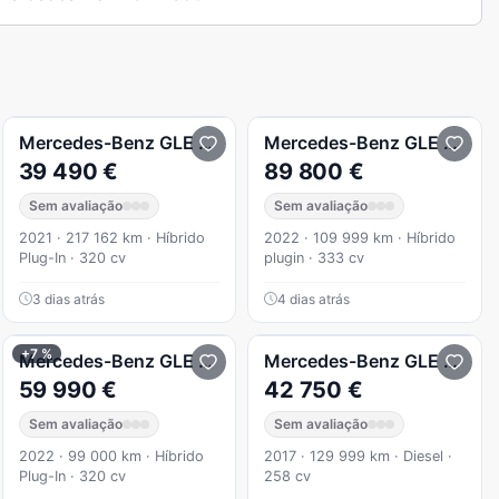
de 4Matic
Mercedes-Benz
GLE 350
de 4Matic
Mercedes-Benz
GLE 350
e
39 490 €
89 800 €
Sem avaliação
Sem avaliação
2021 · 217 162 km · Híbrido
2022 · 109 999 km · Híbrido
Plug-In · 320 cv
plugin · 333 cv
3 dias atrás
4 dias atrás
+7 %
d 4Matic 9G-TRONIC AMG Line
Mercedes-Benz
GLE 350
de 4Matic
Mercedes-Benz
GLE 350
d
59 990 €
42 750 €
Sem avaliação
Sem avaliação
2022 · 99 000 km · Híbrido
2017 · 129 999 km · Diesel ·
Plug-In · 320 cv
258 cv