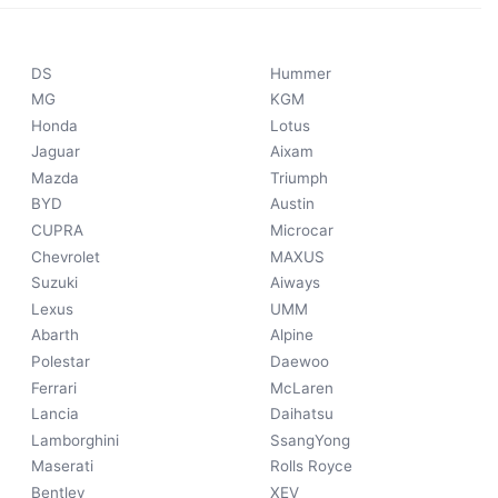
DS
Hummer
MG
KGM
Honda
Lotus
Jaguar
Aixam
Mazda
Triumph
BYD
Austin
CUPRA
Microcar
Chevrolet
MAXUS
Suzuki
Aiways
Lexus
UMM
Abarth
Alpine
Polestar
Daewoo
Ferrari
McLaren
Lancia
Daihatsu
Lamborghini
SsangYong
Maserati
Rolls Royce
Bentley
XEV