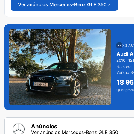
Ver anúncios
Mercedes-Benz GLE 350
XS A
Audi A
2016
·
12
Nacional,
Versão S-
extras.
18 9
Quer prom
Anúncios
Ver anúncios Mercedes-Benz GLE 350