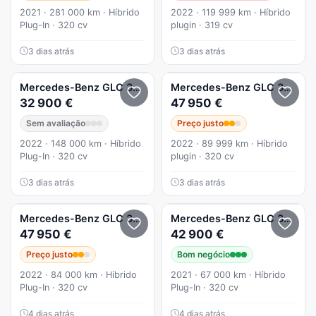
2021 · 281 000 km · Híbrido
2022 · 119 999 km · Híbrido
Plug-In · 320 cv
plugin · 319 cv
3 dias atrás
3 dias atrás
Mercedes-Benz
GLC 300
e 4Matic
Mercedes-Benz
GLC 300
de
32 900 €
47 950 €
Sem avaliação
Preço justo
2022 · 148 000 km · Híbrido
2022 · 89 999 km · Híbrido
Plug-In · 320 cv
plugin · 320 cv
3 dias atrás
3 dias atrás
Mercedes-Benz
GLC 300
de Coupé 4Matic
Mercedes-Benz
GLC 300
e 4
47 950 €
42 900 €
Preço justo
Bom negócio
2022 · 84 000 km · Híbrido
2021 · 67 000 km · Híbrido
Plug-In · 320 cv
Plug-In · 320 cv
4 dias atrás
4 dias atrás