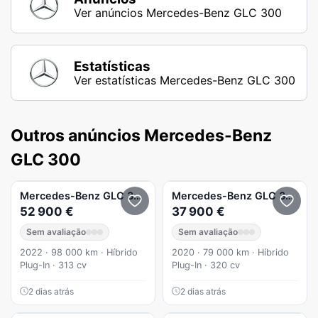
Ver anúncios Mercedes-Benz GLC 300
Estatísticas
Ver estatísticas Mercedes-Benz GLC 300
Outros anúncios Mercedes-Benz
GLC 300
Mercedes-Benz
GLC 300
e Coupe 4Matic
Mercedes-Benz
GLC 300
e 4
52 900 €
37 900 €
Sem avaliação
Sem avaliação
2022 · 98 000 km · Híbrido
2020 · 79 000 km · Híbrido
Plug-In · 313 cv
Plug-In · 320 cv
2 dias atrás
2 dias atrás