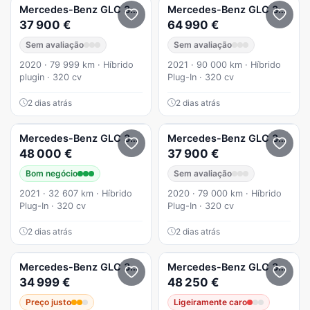
Mercedes-Benz
GLC 300
e 4Matic
Mercedes-Benz
GLC 300
e 
37 900 €
64 990 €
Sem avaliação
Sem avaliação
2020 · 79 999 km · Híbrido
2021 · 90 000 km · Híbrido
plugin · 320 cv
Plug-In · 320 cv
2 dias atrás
2 dias atrás
Mercedes-Benz
GLC 300
e 4Matic
Mercedes-Benz
GLC 300
e 4
48 000 €
37 900 €
Bom negócio
Sem avaliação
2021 · 32 607 km · Híbrido
2020 · 79 000 km · Híbrido
Plug-In · 320 cv
Plug-In · 320 cv
2 dias atrás
2 dias atrás
Mercedes-Benz
GLC 300
de 4Matic
Mercedes-Benz
GLC 300
e 
34 999 €
48 250 €
Preço justo
Ligeiramente caro