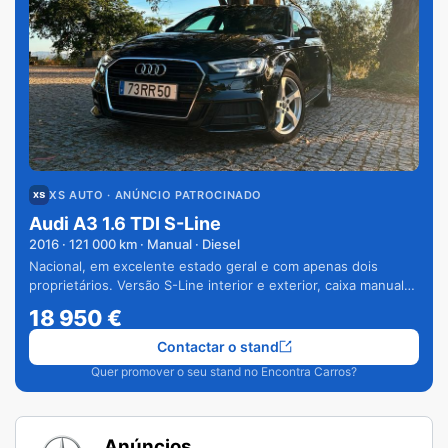
XS AUTO
· ANÚNCIO PATROCINADO
Audi A3 1.6 TDI S-Line
2016
·
121 000
km · Manual · Diesel
Nacional, em excelente estado geral e com apenas dois
proprietários. Versão S-Line interior e exterior, caixa manual
de 6 velocidades e vários extras.
18 950
€
Contactar o stand
Quer promover o seu stand no Encontra Carros?
Anúncios