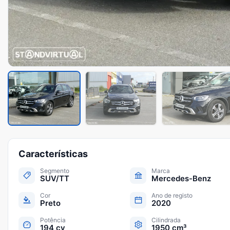
Características
Segmento
Marca
SUV/TT
Mercedes-Benz
Cor
Ano de registo
Preto
2020
Potência
Cilindrada
194 cv
1950 cm³