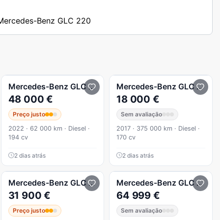
s Mercedes-Benz GLC 220
220D Coupé AMG LINE 4-Matic
Mercedes-Benz
GLC 220
d Coupé 4Matic Edition
Mercedes-Benz
GLC 220
d
48 000 €
18 000 €
Preço justo
Sem avaliação
2022 · 62 000 km · Diesel ·
2017 · 375 000 km · Diesel ·
194 cv
170 cv
2 dias atrás
2 dias atrás
d 4Matic
Mercedes-Benz
GLC 220
d 4Matic 9G-TRONIC Edition 1
Mercedes-Benz
GLC 220
d
31 900 €
64 999 €
Preço justo
Sem avaliação