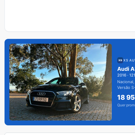
XS A
Audi A
2016
·
12
Nacional,
Versão S-
extras.
18 9
Quer prom