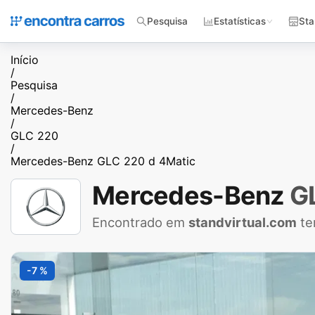
Pesquisa
Estatísticas
Sta
Início
/
Pesquisa
/
Mercedes-Benz
/
GLC 220
/
Mercedes-Benz GLC 220 d 4Matic
Mercedes-Benz
G
Encontrado em
standvirtual.com
te
-7 %