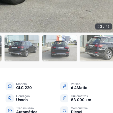
1 / 42
+
37
Modelo
Versão
GLC 220
d 4Matic
Condição
Quilómetros
Usado
83 000 km
Transmissão
Combustível
Automática
Diesel