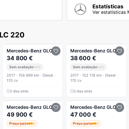
Estatísticas
Ver estatística
GLC 220
d 4Matic
Mercedes-Benz
GLC 220
D 4 MATIC
Mercedes-Benz
GLC 220
34 800 €
38 600 €
Sem avaliação
Sem avaliação
2017 · 159 999 km · Diesel ·
2017 · 152 118 km · Diesel ·
170 cv
170 cv
2 dias atrás
2 dias atrás
d 4Matic 9G-TRONIC AMG Line
Mercedes-Benz
GLC 220
d 4Matic
Mercedes-Benz
GLC 220
49 900 €
47 000 €
Preço justo
Preço justo