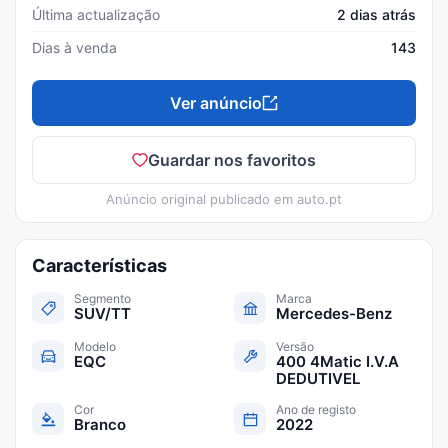
Última actualização
2 dias atrás
Dias à venda
143
Ver anúncio
Guardar nos favoritos
Anúncio original publicado em
auto.pt
Características
Segmento
Marca
SUV/TT
Mercedes-Benz
Modelo
Versão
EQC
400 4Matic I.V.A
DEDUTIVEL
Cor
Ano de registo
Branco
2022