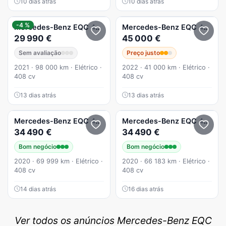
10 dias atrás
10 dias atrás
-4 %
Mercedes-Benz
EQC
400 4Matic
Mercedes-Benz
EQC
400 4Matic
29 990 €
45 000 €
Sem avaliação
Preço justo
2021 · 98 000 km · Elétrico ·
2022 · 41 000 km · Elétrico ·
408 cv
408 cv
13 dias atrás
13 dias atrás
Mercedes-Benz
EQC
400 4Matic Electric Art
Mercedes-Benz
EQC
400 4Matic Electric Art
34 490 €
34 490 €
Bom negócio
Bom negócio
2020 · 69 999 km · Elétrico ·
2020 · 66 183 km · Elétrico ·
408 cv
408 cv
14 dias atrás
16 dias atrás
Ver todos os anúncios Mercedes-Benz EQC