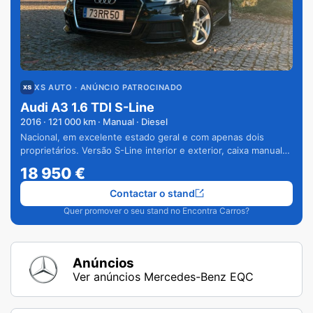
XS AUTO
· ANÚNCIO PATROCINADO
Audi A3 1.6 TDI S-Line
2016
·
121 000
km · Manual · Diesel
Nacional, em excelente estado geral e com apenas dois
proprietários. Versão S-Line interior e exterior, caixa manual
de 6 velocidades e vários extras.
18 950
€
Contactar o stand
Quer promover o seu stand no Encontra Carros?
Anúncios
Ver anúncios Mercedes-Benz EQC