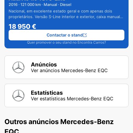
2016
·
121 000
km · Manual · Diesel
Nacional, em excelente estado geral e com apenas dois
proprietários. Versão S-Line interior e exterior, caixa manual
de 6 velocidades e vários extras.
18 950
€
Contactar o stand
Quer promover o seu stand no Encontra Carros?
Anúncios
Ver anúncios Mercedes-Benz EQC
Estatísticas
Ver estatísticas Mercedes-Benz EQC
Outros anúncios Mercedes-Benz
EQC