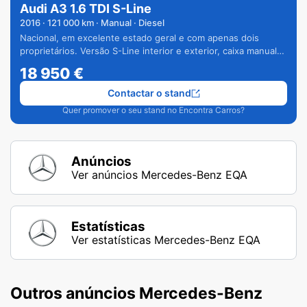
Audi A3 1.6 TDI S-Line
2016
·
121 000
km · Manual · Diesel
Nacional, em excelente estado geral e com apenas dois
proprietários. Versão S-Line interior e exterior, caixa manual
de 6 velocidades e vários extras.
18 950
€
Contactar o stand
Quer promover o seu stand no Encontra Carros?
Anúncios
Ver anúncios Mercedes-Benz EQA
Estatísticas
Ver estatísticas Mercedes-Benz EQA
Outros anúncios Mercedes-Benz