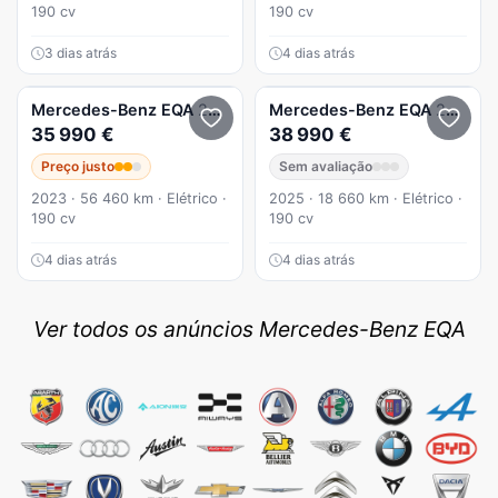
190 cv
190 cv
3 dias atrás
4 dias atrás
Mercedes-Benz
EQA
250 AMG Line
Mercedes-Benz
EQA
250 Progressive
35 990 €
38 990 €
Preço justo
Sem avaliação
2023 · 56 460 km · Elétrico ·
2025 · 18 660 km · Elétrico ·
190 cv
190 cv
4 dias atrás
4 dias atrás
Ver todos os anúncios Mercedes-Benz EQA