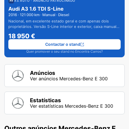
XS AUTO
· ANÚNCIO PATROCINADO
Audi A3 1.6 TDI S-Line
2016
·
121 000
km · Manual · Diesel
Nacional, em excelente estado geral e com apenas dois
proprietários. Versão S-Line interior e exterior, caixa manual
de 6 velocidades e vários extras.
18 950
€
Contactar o stand
Quer promover o seu stand no Encontra Carros?
Anúncios
Ver anúncios Mercedes-Benz E 300
Estatísticas
Ver estatísticas Mercedes-Benz E 300
Outros anúncios Mercedes-Benz E