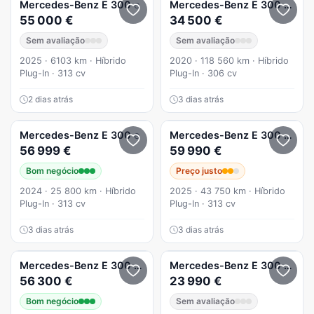
Mercedes-Benz
E 300
e
Mercedes-Benz
E 300
de 9G
55 000 €
34 500 €
Sem avaliação
Sem avaliação
2025 · 6103 km · Híbrido
2020 · 118 560 km · Híbrido
Plug-In · 313 cv
Plug-In · 306 cv
2 dias atrás
3 dias atrás
Mercedes-Benz
E 300
e
Mercedes-Benz
E 300
de
56 999 €
59 990 €
Bom negócio
Preço justo
2024 · 25 800 km · Híbrido
2025 · 43 750 km · Híbrido
Plug-In · 313 cv
Plug-In · 313 cv
3 dias atrás
3 dias atrás
Mercedes-Benz
E 300
de 4Matic All-Terrain
Mercedes-Benz
E 300
de Av
56 300 €
23 990 €
Bom negócio
Sem avaliação