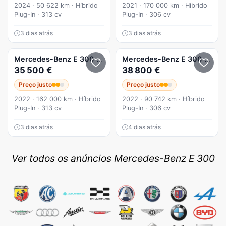
2024 · 50 622 km · Híbrido
2021 · 170 000 km · Híbrido
Plug-In · 313 cv
Plug-In · 306 cv
3 dias atrás
3 dias atrás
Mercedes-Benz
E 300
e Station
Mercedes-Benz
E 300
de AM
35 500 €
38 800 €
Preço justo
Preço justo
2022 · 162 000 km · Híbrido
2022 · 90 742 km · Híbrido
Plug-In · 313 cv
Plug-In · 306 cv
3 dias atrás
4 dias atrás
Ver todos os anúncios Mercedes-Benz E 300