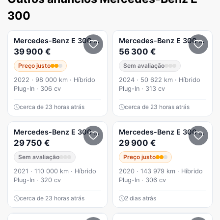
300
Mercedes-Benz
E 300
de 9G-TRONIC AMG Line
Mercedes-Benz
E 300
de 4Ma
39 900 €
56 300 €
Preço justo
Sem avaliação
2022 · 98 000 km · Híbrido
2024 · 50 622 km · Híbrido
Plug-In · 306 cv
Plug-In · 313 cv
cerca de 23 horas atrás
cerca de 23 horas atrás
Mercedes-Benz
E 300
e Station 9G-TRONIC Avantgarde
Mercedes-Benz
E 300
de 9G
29 750 €
29 900 €
Sem avaliação
Preço justo
2021 · 110 000 km · Híbrido
2020 · 143 979 km · Híbrido
Plug-In · 320 cv
Plug-In · 306 cv
cerca de 23 horas atrás
2 dias atrás