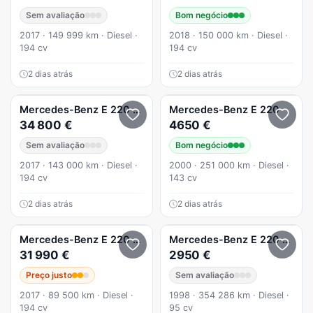
Sem avaliação
Bom negócio
2017 · 149 999 km · Diesel ·
2018 · 150 000 km · Diesel ·
194 cv
194 cv
2 dias atrás
2 dias atrás
Mercedes-Benz
E 220
d 9G-TRONIC AMG Line
Mercedes-Benz
E 220
34 800 €
4650 €
Sem avaliação
Bom negócio
2017 · 143 000 km · Diesel ·
2000 · 251 000 km · Diesel ·
194 cv
143 cv
2 dias atrás
2 dias atrás
Mercedes-Benz
E 220
d AMG
Mercedes-Benz
E 220
D Clas
31 990 €
2950 €
Preço justo
Sem avaliação
2017 · 89 500 km · Diesel ·
1998 · 354 286 km · Diesel ·
194 cv
95 cv