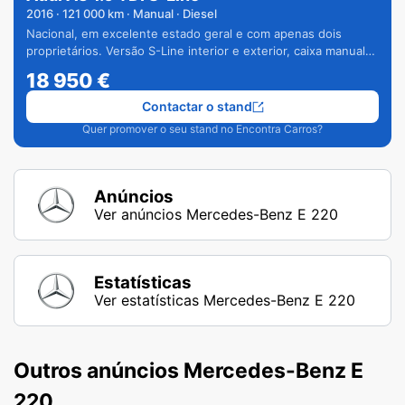
2016
·
121 000
km · Manual · Diesel
Nacional, em excelente estado geral e com apenas dois
proprietários. Versão S-Line interior e exterior, caixa manual
de 6 velocidades e vários extras.
18 950
€
Contactar o stand
Quer promover o seu stand no Encontra Carros?
Anúncios
Ver anúncios Mercedes-Benz E 220
Estatísticas
Ver estatísticas Mercedes-Benz E 220
Outros anúncios Mercedes-Benz E
220