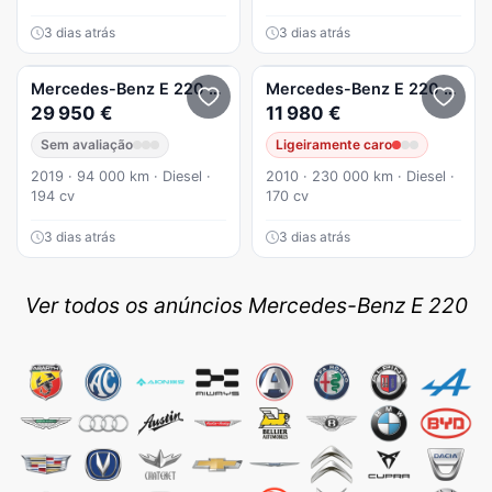
3 dias atrás
3 dias atrás
Mercedes-Benz
E 220
d AMG Line
Mercedes-Benz
E 220
CDi Av
29 950 €
11 980 €
Sem avaliação
Ligeiramente caro
2019 · 94 000 km · Diesel ·
2010 · 230 000 km · Diesel ·
194 cv
170 cv
3 dias atrás
3 dias atrás
Ver todos os anúncios Mercedes-Benz E 220