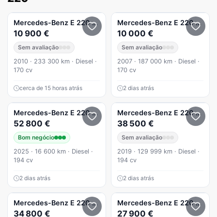
Mercedes-Benz
E 220
CDi Avantgarde BlueEfficiency
Mercedes-Benz
E 220
CDi Ex
10 900 €
10 000 €
Sem avaliação
Sem avaliação
2010 · 233 300 km · Diesel ·
2007 · 187 000 km · Diesel ·
170 cv
170 cv
cerca de 15 horas atrás
2 dias atrás
Mercedes-Benz
E 220
d Avantgarde
Mercedes-Benz
E 220
d AMG 
52 800 €
38 500 €
Bom negócio
Sem avaliação
2025 · 16 600 km · Diesel ·
2019 · 129 999 km · Diesel ·
194 cv
194 cv
2 dias atrás
2 dias atrás
Mercedes-Benz
E 220
d AMG Line
Mercedes-Benz
E 220
d Ava
34 800 €
27 900 €