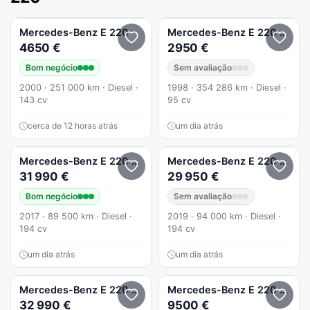
Mercedes-Benz
E 220
Mercedes-Benz
E 220
D Clas
4650 €
2950 €
Bom negócio
Sem avaliação
2000 · 251 000 km · Diesel ·
1998 · 354 286 km · Diesel ·
143 cv
95 cv
cerca de 12 horas atrás
um dia atrás
Mercedes-Benz
E 220
d AMG
Mercedes-Benz
E 220
d AMG
31 990 €
29 950 €
Bom negócio
Sem avaliação
2017 · 89 500 km · Diesel ·
2019 · 94 000 km · Diesel ·
194 cv
194 cv
um dia atrás
um dia atrás
Mercedes-Benz
E 220
d AMG Line Aut.
Mercedes-Benz
E 220
CDI El
32 990 €
9500 €