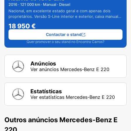
2016
·
121 000
km · Manual · Diesel
Nacional, em excelente estado geral e com apenas dois
proprietários. Versão S-Line interior e exterior, caixa manual
de 6 velocidades e vários extras.
18 950
€
Contactar o stand
Quer promover o seu stand no Encontra Carros?
Anúncios
Ver anúncios Mercedes-Benz E 220
Estatísticas
Ver estatísticas Mercedes-Benz E 220
Outros anúncios Mercedes-Benz E
220