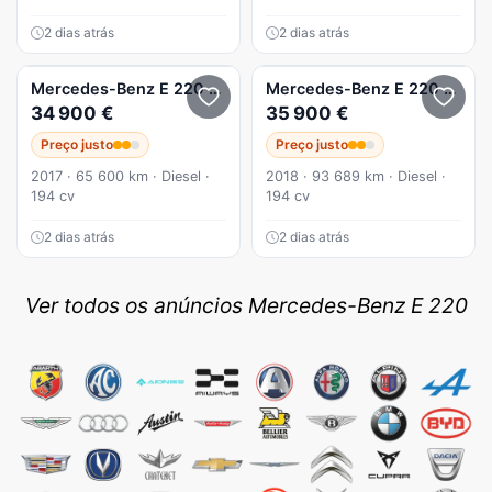
2 dias atrás
2 dias atrás
Mercedes-Benz
E 220
d AMG Line
Mercedes-Benz
E 220
d AMG
34 900 €
35 900 €
Preço justo
Preço justo
2017 · 65 600 km · Diesel ·
2018 · 93 689 km · Diesel ·
194 cv
194 cv
2 dias atrás
2 dias atrás
Ver todos os anúncios Mercedes-Benz E 220