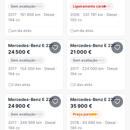
Sem avaliação
Ligeiramente caro
2017 · 161 806 km · Diesel ·
2006 · 241 781 km · Diesel ·
194 cv
150 cv
um dia atrás
um dia atrás
Mercedes-Benz
E 220
Mercedes-Benz
E 220
d AMG
24 500 €
21 000 €
Sem avaliação
Sem avaliação
2017 · 154 000 km · Diesel ·
2017 · 224 000 km · Diesel ·
194 cv
194 cv
2 dias atrás
2 dias atrás
Mercedes-Benz
E 220
Coupe AMG Line um donorevisões to
Mercedes-Benz
E 220
d AMG
24 900 €
35 900 €
Sem avaliação
Preço justo
2017 · 349 999 km · Diesel ·
2018 · 93 689 km · Diesel ·
194 cv
194 cv