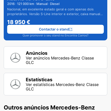
2016
·
121 000
km · Manual · Diesel
Nacional, em excelente estado geral e com apenas dois
proprietários. Versão S-Line interior e exterior, caixa manual
de 6 velocidades e vários extras.
18 950
€
Contactar o stand
Quer promover o seu stand no Encontra Carros?
Anúncios
Ver anúncios Mercedes-Benz Classe
GLC
Estatísticas
Ver estatísticas Mercedes-Benz Classe
GLC
Outros anúncios Mercedes-Benz