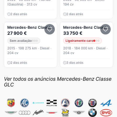
(Gasolina) · 313 cv
194 cv
2 dias atrás
2 dias atrás
Mercedes-Benz
Classe GLC
GLC 220 d 4Matic 9G-TRONIC 
Mercedes-Benz
Classe GLC
27 900 €
33 750 €
Sem avaliação
Ligeiramente caro
2015 · 198 275 km · Diesel ·
2018 · 184 000 km · Diesel ·
204 cv
204 cv
2 dias atrás
3 dias atrás
Ver todos os anúncios Mercedes-Benz Classe
GLC