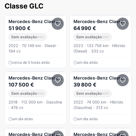
Classe GLC
Mercedes-Benz
Classe GLC
GLC 220 d Coupé 4Matic
Mercedes-Benz
Classe GLC
51 900 €
64 990 €
Sem avaliação
Sem avaliação
2022 · 70 149 km · Diesel ·
2023 · 133 756 km · Híbrido
194 cv
(Diesel) · 333 cv
cerca de 5 horas atrás
um dia atrás
Mercedes-Benz
Classe GLC
G 63 AMG 4X4
Mercedes-Benz
Classe GLC
107 500 €
39 800 €
Sem avaliação
Sem avaliação
2018 · 112 000 km · Gasolina
2022 · 74 000 km · Híbrido
· 476 cv
(Gasolina) · 313 cv
um dia atrás
um dia atrás
Mercedes-Benz
Classe GLC
GLC 300 de Coupe 4Matic 9G-T
Mercedes-Benz
Classe GLC