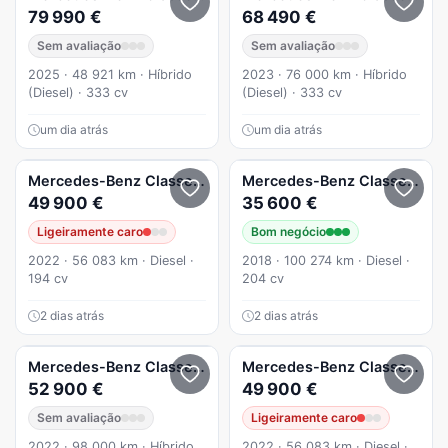
79 990 €
68 490 €
Sem avaliação
Sem avaliação
2025 · 48 921 km · Híbrido
2023 · 76 000 km · Híbrido
(Diesel) · 333 cv
(Diesel) · 333 cv
um dia atrás
um dia atrás
Mercedes-Benz
Classe GLC
Mercedes-Benz
Classe GLC
49 900 €
35 600 €
Ligeiramente caro
Bom negócio
2022 · 56 083 km · Diesel ·
2018 · 100 274 km · Diesel ·
194 cv
204 cv
2 dias atrás
2 dias atrás
Mercedes-Benz
Classe GLC
GLC 300 e Coupe 4Matic
Mercedes-Benz
Classe GLC
52 900 €
49 900 €
Sem avaliação
Ligeiramente caro
2022 · 98 000 km · Híbrido
2022 · 56 083 km · Diesel ·