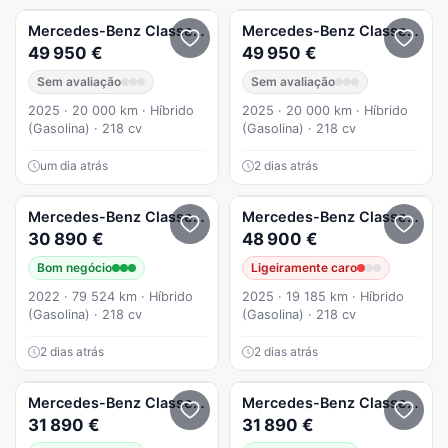
Mercedes-Benz
Classe GLA
Mercedes-Benz
Classe GLA
49 950 €
49 950 €
Sem avaliação
Sem avaliação
2025 · 20 000 km · Híbrido
2025 · 20 000 km · Híbrido
(Gasolina) · 218 cv
(Gasolina) · 218 cv
um dia atrás
2 dias atrás
Mercedes-Benz
Classe GLA
GLA 250 e
Mercedes-Benz
Classe GLA
30 890 €
48 900 €
Bom negócio
Ligeiramente caro
2022 · 79 524 km · Híbrido
2025 · 19 185 km · Híbrido
(Gasolina) · 218 cv
(Gasolina) · 218 cv
2 dias atrás
2 dias atrás
Mercedes-Benz
Classe GLA
GLA 250 e
Mercedes-Benz
Classe GLA
31 890 €
31 890 €