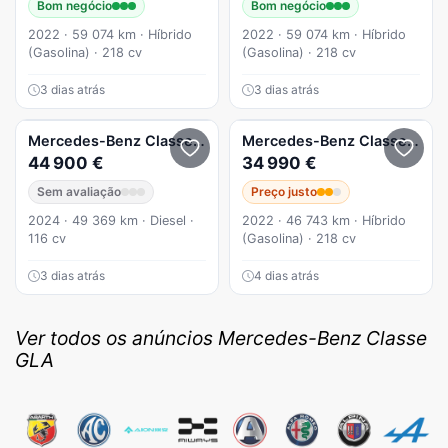
Bom negócio
Bom negócio
2022 · 59 074 km · Híbrido
2022 · 59 074 km · Híbrido
(Gasolina) · 218 cv
(Gasolina) · 218 cv
3 dias atrás
3 dias atrás
Mercedes-Benz
Classe GLA
GLA 180 d AMG Line
Mercedes-Benz
Classe GLA
44 900 €
34 990 €
Sem avaliação
Preço justo
2024 · 49 369 km · Diesel ·
2022 · 46 743 km · Híbrido
116 cv
(Gasolina) · 218 cv
3 dias atrás
4 dias atrás
Ver todos os anúncios Mercedes-Benz Classe
GLA