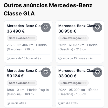
Outros anúncios Mercedes-Benz
Classe GLA
Mercedes-Benz
Classe GLA
GLA 250 e AMG Line
Mercedes-Benz
Classe GLA
36 490 €
38 950 €
Sem avaliação
Sem avaliação
2023 · 52 406 km · Híbrido
2022 · 61 637 km · Híbrido
(Gasolina) · 218 cv
(Gasolina) · 218 cv
cerca de 15 horas atrás
cerca de 15 horas atrás
Mercedes-Benz
Classe GLA
GLA 250 e
Mercedes-Benz
Classe GLA
59 124 €
33 900 €
Sem avaliação
Sem avaliação
1800 · 0 km · Híbrido Plug-In
2022 · 95 000 km · Híbrido
(Gasolina) · 163 cv
(Gasolina) · 163 cv
um dia atrás
um dia atrás