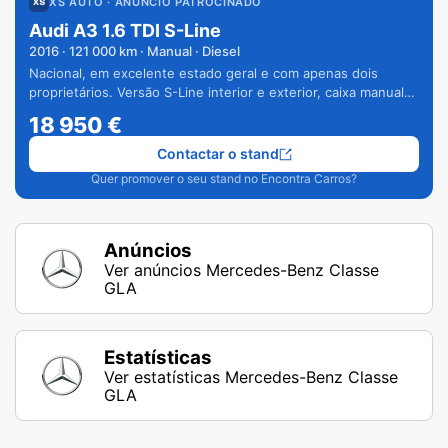
XS AUTO
· ANÚNCIO PATROCINADO
Audi A3 1.6 TDI S-Line
2016
·
121 000
km · Manual · Diesel
Nacional, em excelente estado geral e com apenas dois
proprietários. Versão S-Line interior e exterior, caixa manual
de 6 velocidades e vários extras.
18 950
€
Contactar o stand
Quer promover o seu stand no Encontra Carros?
Anúncios
Ver anúncios Mercedes-Benz Classe
GLA
Estatísticas
Ver estatísticas Mercedes-Benz Classe
GLA