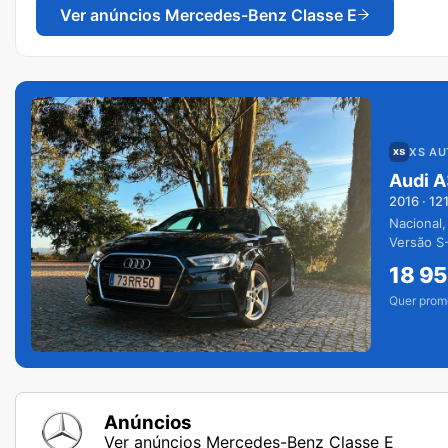
Ver anúncios
Mercedes-Benz Classe E
XS A
Audi A
2016
·
12
Nacional,
Versão S-
extras.
18 9
Quer prom
Anúncios
Ver anúncios Mercedes-Benz Classe E