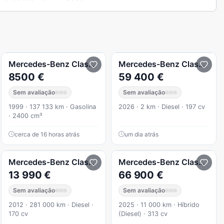
E 220 CDi Avantgarde BlueEfficiency
Mercedes-Benz
Classe E
240
Mercedes-Benz
Classe E
E
8500 €
59 400 €
Sem avaliação
Sem avaliação
1999 · 137 133 km · Gasolina
2026 · 2 km · Diesel · 197 cv
· 2400 cm³
cerca de 16 horas atrás
um dia atrás
G-TRONIC Elegance
Mercedes-Benz
Classe E
Mercedes-Benz
Classe E
13 990 €
66 900 €
Sem avaliação
Sem avaliação
2012 · 281 000 km · Diesel ·
2025 · 11 000 km · Híbrido
170 cv
(Diesel) · 313 cv