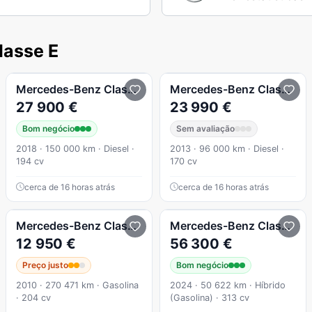
lasse E
E 300 de Avantgarde
Mercedes-Benz
Classe E
E 220 d Avantgarde
Mercedes-Benz
Classe E
27 900 €
23 990 €
Bom negócio
Sem avaliação
2018 · 150 000 km · Diesel ·
2013 · 96 000 km · Diesel ·
194 cv
170 cv
cerca de 16 horas atrás
cerca de 16 horas atrás
E 300 De AMG Line
Mercedes-Benz
Classe E
E 250 CGI BlueEFFICIENCY 7
Mercedes-Benz
Classe E
12 950 €
56 300 €
Preço justo
Bom negócio
2010 · 270 471 km · Gasolina
2024 · 50 622 km · Híbrido
· 204 cv
(Gasolina) · 313 cv