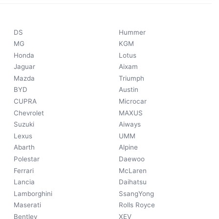
DS
Hummer
MG
KGM
Honda
Lotus
Jaguar
Aixam
Mazda
Triumph
BYD
Austin
CUPRA
Microcar
Chevrolet
MAXUS
Suzuki
Aiways
Lexus
UMM
Abarth
Alpine
Polestar
Daewoo
Ferrari
McLaren
Lancia
Daihatsu
Lamborghini
SsangYong
Maserati
Rolls Royce
Bentley
XEV