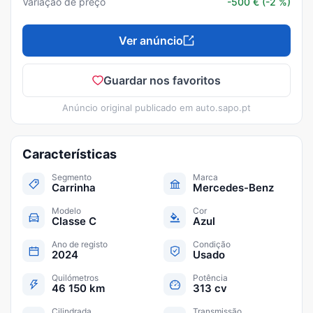
Variação de preço
-500
€
(-2 %)
Ver anúncio
Guardar nos favoritos
Anúncio original publicado em
auto.sapo.pt
Características
Segmento
Marca
Carrinha
Mercedes-Benz
Modelo
Cor
Classe C
Azul
Ano de registo
Condição
2024
Usado
Quilómetros
Potência
46 150 km
313 cv
Cilindrada
Transmissão