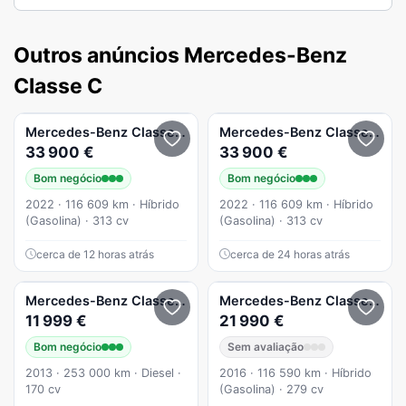
Outros anúncios Mercedes-Benz
Classe C
Mercedes-Benz
Classe C
Mercedes-Benz
Classe C
C 
33 900 €
33 900 €
Bom negócio
Bom negócio
2022 · 116 609 km · Híbrido
2022 · 116 609 km · Híbrido
(Gasolina) · 313 cv
(Gasolina) · 313 cv
cerca de 12 horas atrás
cerca de 24 horas atrás
Mercedes-Benz
Classe C
C 220 BlueTEC Avantgarde
Mercedes-Benz
Classe C
C 
11 999 €
21 990 €
Bom negócio
Sem avaliação
2013 · 253 000 km · Diesel ·
2016 · 116 590 km · Híbrido
170 cv
(Gasolina) · 279 cv