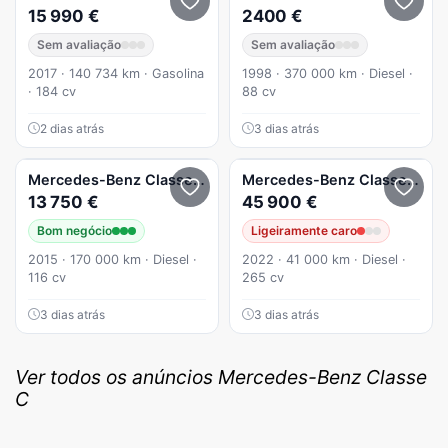
15 990 €
2400 €
Sem avaliação
Sem avaliação
2017 · 140 734 km · Gasolina
1998 · 370 000 km · Diesel ·
· 184 cv
88 cv
2 dias atrás
3 dias atrás
Mercedes-Benz
Classe C
C 180 BlueTEC
Mercedes-Benz
Classe C
C 
13 750 €
45 900 €
Bom negócio
Ligeiramente caro
2015 · 170 000 km · Diesel ·
2022 · 41 000 km · Diesel ·
116 cv
265 cv
3 dias atrás
3 dias atrás
Ver todos os anúncios Mercedes-Benz Classe
C