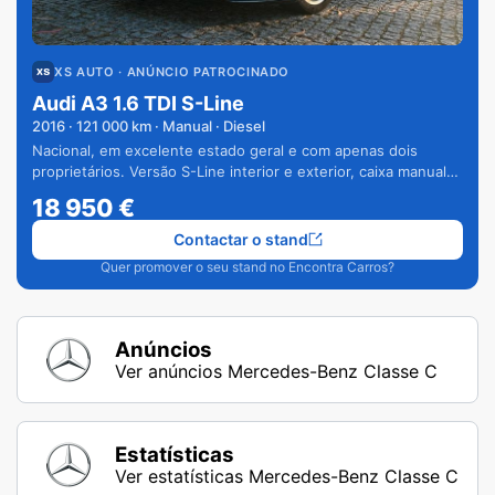
XS AUTO
· ANÚNCIO PATROCINADO
Audi A3 1.6 TDI S-Line
2016
·
121 000
km · Manual · Diesel
Nacional, em excelente estado geral e com apenas dois
proprietários. Versão S-Line interior e exterior, caixa manual
de 6 velocidades e vários extras.
18 950
€
Contactar o stand
Quer promover o seu stand no Encontra Carros?
Anúncios
Ver anúncios Mercedes-Benz Classe C
Estatísticas
Ver estatísticas Mercedes-Benz Classe C