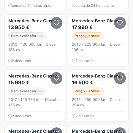
cerca de 24 horas atrás
cerca de 24 horas atrás
Mercedes-Benz
Classe C
Mercedes-Benz
Classe C
13 950 €
17 990 €
Sem avaliação
Preço justo
2010 · 130 000 km · Diesel ·
2016 · 223 000 km · Diesel ·
136 cv
136 cv
2 dias atrás
2 dias atrás
Mercedes-Benz
Classe C
Mercedes-Benz
Classe C
15 990 €
16 500 €
Sem avaliação
Preço justo
2017 · 140 734 km · Diesel ·
2015 · 260 000 km · Diesel ·
135 cv
204 cv
2 dias atrás
2 dias atrás
Mercedes-Benz
Classe C
C 200 BlueTEC Avantgarde
Mercedes-Benz
Classe C
C 2