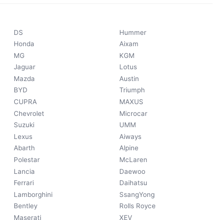
DS
Hummer
Honda
Aixam
MG
KGM
Jaguar
Lotus
Mazda
Austin
BYD
Triumph
CUPRA
MAXUS
Chevrolet
Microcar
Suzuki
UMM
Lexus
Aiways
Abarth
Alpine
Polestar
McLaren
Lancia
Daewoo
Ferrari
Daihatsu
Lamborghini
SsangYong
Bentley
Rolls Royce
Maserati
XEV