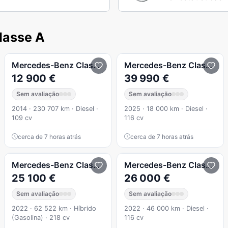
lasse A
A 250e 250 e com tecnologia EQ Auto
Mercedes-Benz
Classe A
A 180 CDI (BlueEFFICIENCY)
Mercedes-Benz
Classe A
12 900 €
39 990 €
Sem avaliação
Sem avaliação
2014 · 230 707 km · Diesel ·
2025 · 18 000 km · Diesel ·
109 cv
116 cv
cerca de 7 horas atrás
cerca de 7 horas atrás
ia EQ Auto
A 250 e AMG Line
Mercedes-Benz
Classe A
Mercedes-Benz
Classe A
25 100 €
26 000 €
Sem avaliação
Sem avaliação
2022 · 62 522 km · Híbrido
2022 · 46 000 km · Diesel ·
(Gasolina) · 218 cv
116 cv