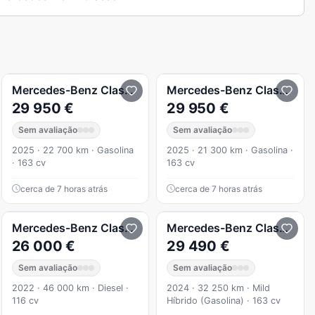
 Urban
A 180 180 d Auto
Mercedes-Benz
Classe A
A 200 200
Mercedes-Benz
Classe A
A
29 950 €
29 950 €
Sem avaliação
Sem avaliação
2025 · 22 700 km · Gasolina
2025 · 21 300 km · Gasolina ·
· 163 cv
163 cv
cerca de 7 horas atrás
cerca de 7 horas atrás
A 180 180d Auto
Mercedes-Benz
Classe A
180d Auto
Mercedes-Benz
Classe A
A
26 000 €
29 490 €
Sem avaliação
Sem avaliação
2022 · 46 000 km · Diesel ·
2024 · 32 250 km · Mild
116 cv
Híbrido (Gasolina) · 163 cv