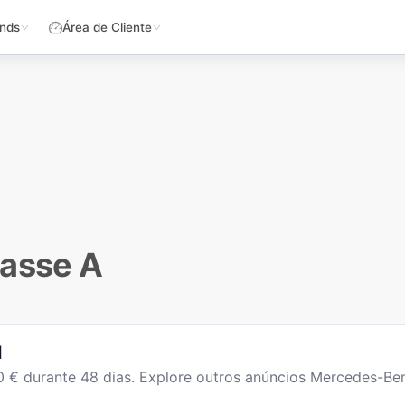
nds
Área de Cliente
lasse A
l
0
€ durante
48
dias
. Explore outros anúncios
Mercedes-Ben