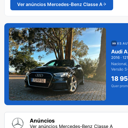
Ver anúncios
Mercedes-Benz Classe A
XS A
Audi A
2016
·
12
Nacional,
Versão S-
extras.
18 9
Quer prom
Anúncios
Ver anúncios Mercedes-Benz Classe A