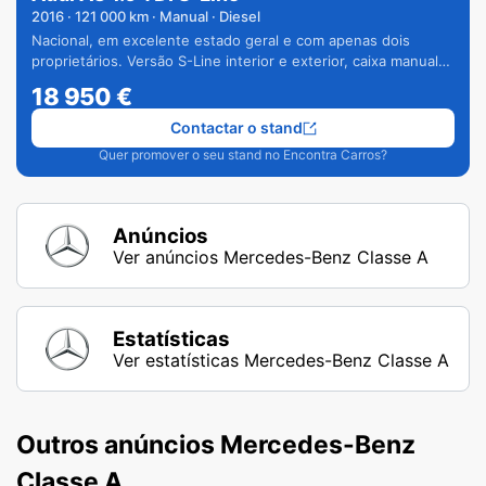
2016
·
121 000
km · Manual · Diesel
Nacional, em excelente estado geral e com apenas dois
proprietários. Versão S-Line interior e exterior, caixa manual
de 6 velocidades e vários extras.
18 950
€
Contactar o stand
Quer promover o seu stand no Encontra Carros?
Anúncios
Ver anúncios Mercedes-Benz Classe A
Estatísticas
Ver estatísticas Mercedes-Benz Classe A
Outros anúncios Mercedes-Benz
Classe A