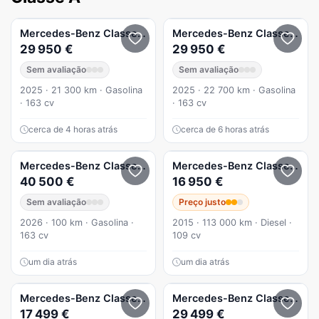
Mercedes-Benz
Classe A
200
Mercedes-Benz
Classe A
20
29 950 €
29 950 €
Sem avaliação
Sem avaliação
2025 · 21 300 km · Gasolina
2025 · 22 700 km · Gasolina
· 163 cv
· 163 cv
cerca de 4 horas atrás
cerca de 6 horas atrás
Mercedes-Benz
Classe A
A 200 200 Auto
Mercedes-Benz
Classe A
A 1
40 500 €
16 950 €
Sem avaliação
Preço justo
2026 · 100 km · Gasolina ·
2015 · 113 000 km · Diesel ·
163 cv
109 cv
um dia atrás
um dia atrás
Mercedes-Benz
Classe A
A 180 CDI (BlueEFFICIENCY)
Mercedes-Benz
Classe A
A 2
17 499 €
29 499 €