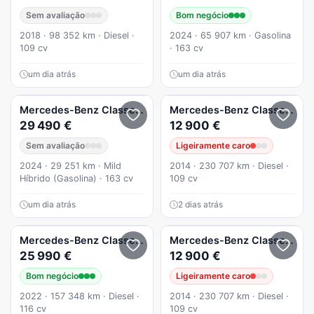
Sem avaliação
Bom negócio
2018 · 98 352 km · Diesel ·
2024 · 65 907 km · Gasolina
109 cv
· 163 cv
um dia atrás
um dia atrás
Mercedes-Benz
Classe A
A 200
Mercedes-Benz
Classe A
29 490 €
12 900 €
Sem avaliação
Ligeiramente caro
2024 · 29 251 km · Mild
2014 · 230 707 km · Diesel ·
Híbrido (Gasolina) · 163 cv
109 cv
um dia atrás
2 dias atrás
Mercedes-Benz
Classe A
Mercedes-Benz
Classe A
A 1
25 990 €
12 900 €
Bom negócio
Ligeiramente caro
2022 · 157 348 km · Diesel ·
2014 · 230 707 km · Diesel ·
116 cv
109 cv