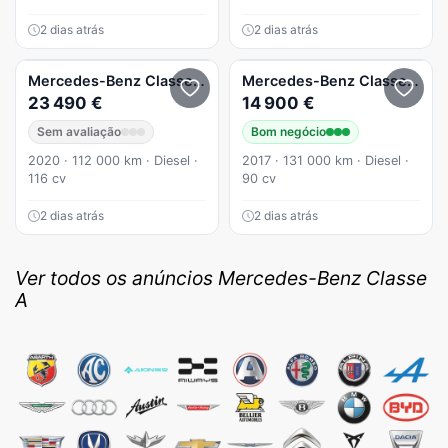
2 dias atrás
2 dias atrás
Mercedes-Benz
Classe A
A 180 d Style Aut.
Mercedes-Benz
Classe A
A 1
23 490 €
14 900 €
Sem avaliação
Bom negócio
2020 · 112 000 km · Diesel ·
2017 · 131 000 km · Diesel ·
116 cv
90 cv
2 dias atrás
2 dias atrás
Ver todos os anúncios Mercedes-Benz Classe
A