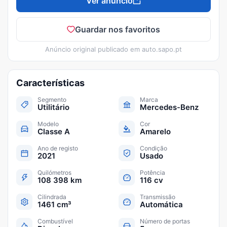
Ver anúncio
Guardar nos favoritos
Anúncio original publicado em
auto.sapo.pt
Características
Segmento
Marca
Utilitário
Mercedes-Benz
Modelo
Cor
Classe A
Amarelo
Ano de registo
Condição
2021
Usado
Quilómetros
Potência
108 398 km
116 cv
Cilindrada
Transmissão
1461 cm³
Automática
Combustível
Número de portas