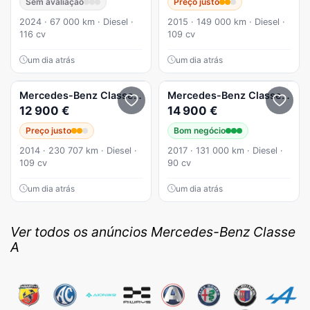
Sem avaliação
Preço justo
2024 · 67 000 km · Diesel ·
2015 · 149 000 km · Diesel ·
116 cv
109 cv
um dia atrás
um dia atrás
Mercedes-Benz
Classe A
A 180 CDI (BlueEFFICIENCY) Urban
Mercedes-Benz
Classe A
A 1
12 900 €
14 900 €
Preço justo
Bom negócio
2014 · 230 707 km · Diesel ·
2017 · 131 000 km · Diesel ·
109 cv
90 cv
um dia atrás
um dia atrás
Ver todos os anúncios Mercedes-Benz Classe
A