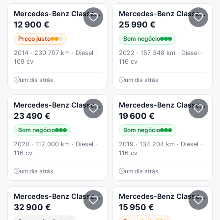
Mercedes-Benz
Classe A
Mercedes-Benz
Classe A
12 900 €
25 990 €
Preço justo
Bom negócio
2014 · 230 707 km · Diesel ·
2022 · 157 348 km · Diesel ·
109 cv
116 cv
um dia atrás
um dia atrás
Mercedes-Benz
Classe A
A 180 d Style Aut.
Mercedes-Benz
Classe A
A 1
23 490 €
19 600 €
Bom negócio
Bom negócio
2020 · 112 000 km · Diesel ·
2019 · 134 204 km · Diesel ·
116 cv
116 cv
um dia atrás
um dia atrás
Mercedes-Benz
Classe A
A 180 Limousine d
Mercedes-Benz
Classe A
A 1
32 900 €
15 950 €