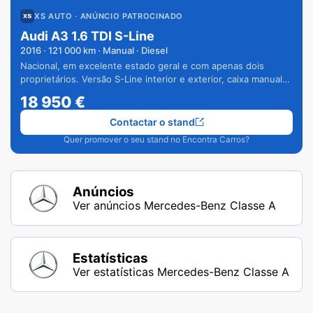
XS AUTO
· ANÚNCIO PATROCINADO
Audi A3 1.6 TDI S-Line
2016
·
121 000
km · Manual · Diesel
Nacional, em excelente estado geral e com apenas dois
proprietários. Versão S-Line interior e exterior, caixa manual
de 6 velocidades e vários extras.
18 950
€
Contactar o stand
Quer promover o seu stand no Encontra Carros?
Anúncios
Ver anúncios Mercedes-Benz Classe A
Estatísticas
Ver estatísticas Mercedes-Benz Classe A