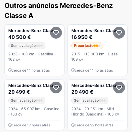
Outros anúncios Mercedes-Benz
Classe A
Mercedes-Benz
Classe A
A 200 200 Auto
Mercedes-Benz
Classe A
A 1
40 500 €
16 950 €
Sem avaliação
Preço justo
2026 · 100 km · Gasolina ·
2015 · 113 000 km · Diesel ·
163 cv
109 cv
cerca de 11 horas atrás
cerca de 11 horas atrás
Mercedes-Benz
Classe A
A 200 Aut.
Mercedes-Benz
Classe A
A 
29 499 €
29 490 €
Sem avaliação
Sem avaliação
2024 · 65 907 km · Gasolina
2024 · 29 251 km · Mild
· 163 cv
Híbrido (Gasolina) · 163 cv
cerca de 17 horas atrás
cerca de 22 horas atrás