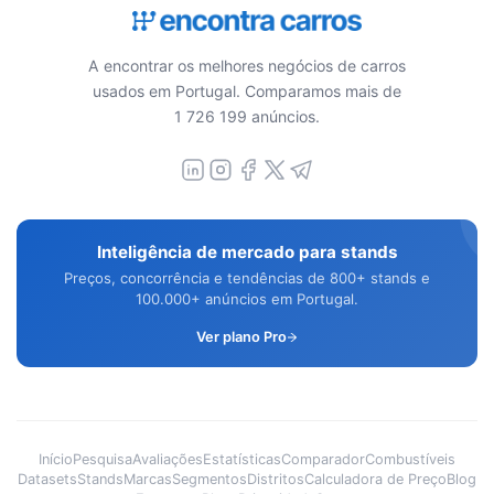
A encontrar os melhores negócios de carros
usados em Portugal. Comparamos mais de
1 726 199 anúncios.
Inteligência de mercado para stands
Preços, concorrência e tendências de 800+ stands e
100.000+ anúncios em Portugal.
Ver plano Pro
Início
Pesquisa
Avaliações
Estatísticas
Comparador
Combustíveis
Datasets
Stands
Marcas
Segmentos
Distritos
Calculadora de Preço
Blog