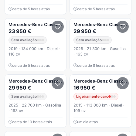
cerca de 5 horas atrás
cerca de 5 horas atrás
Mercedes-Benz
Classe A
A 180 d AMG Line Aut.
Mercedes-Benz
Classe A
20
23 950 €
29 950 €
Sem avaliação
Sem avaliação
2019 · 134 000 km · Diesel ·
2025 · 21 300 km · Gasolina
116 cv
· 163 cv
cerca de 5 horas atrás
cerca de 8 horas atrás
Mercedes-Benz
Classe A
200
Mercedes-Benz
Classe A
A 1
29 950 €
16 950 €
Sem avaliação
Ligeiramente caro
2025 · 22 700 km · Gasolina
2015 · 113 000 km · Diesel ·
· 163 cv
109 cv
cerca de 10 horas atrás
um dia atrás