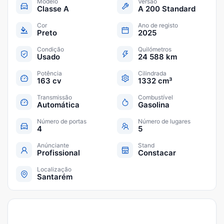
Modelo
Versão
Classe A
A 200 Standard
Cor
Ano de registo
Preto
2025
Condição
Quilómetros
Usado
24 588 km
Potência
Cilindrada
163 cv
1332 cm³
Transmissão
Combustível
Automática
Gasolina
Número de portas
Número de lugares
4
5
Anúnciante
Stand
Profissional
Constacar
Localização
Santarém