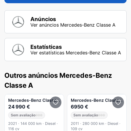
Anúncios
Ver anúncios Mercedes-Benz Classe A
Estatísticas
Ver estatísticas Mercedes-Benz Classe A
Outros anúncios Mercedes-Benz
Classe A
Mercedes-Benz
Classe A
A 180 Limousine d Progressive Aut
Mercedes-Benz
Classe A
A 1
24 990 €
6950 €
Sem avaliação
Sem avaliação
2021 · 144 000 km · Diesel ·
2011 · 280 000 km · Diesel ·
116 cv
109 cv