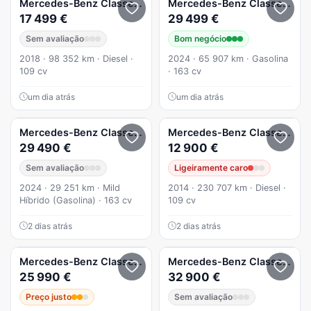
Mercedes-Benz
Classe A
A 180 CDI (BlueEFFICIENCY)
Mercedes-Benz
Classe A
A 2
17 499 €
29 499 €
Sem avaliação
Bom negócio
2018 · 98 352 km · Diesel ·
2024 · 65 907 km · Gasolina
109 cv
· 163 cv
um dia atrás
um dia atrás
Mercedes-Benz
Classe A
A 200
Mercedes-Benz
Classe A
29 490 €
12 900 €
Sem avaliação
Ligeiramente caro
2024 · 29 251 km · Mild
2014 · 230 707 km · Diesel ·
Híbrido (Gasolina) · 163 cv
109 cv
2 dias atrás
2 dias atrás
Mercedes-Benz
Classe A
Mercedes-Benz
Classe A
A 1
25 990 €
32 900 €
Preço justo
Sem avaliação