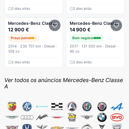
2 dias atrás
2 dias atrás
Mercedes-Benz
Classe A
A 180 CDI (BlueEFFICIENCY) Urban
Mercedes-Benz
Classe A
A 1
12 900 €
14 900 €
Preço justo
Bom negócio
2014 · 230 707 km · Diesel ·
2017 · 131 000 km · Diesel ·
109 cv
90 cv
2 dias atrás
2 dias atrás
Ver todos os anúncios Mercedes-Benz Classe
A