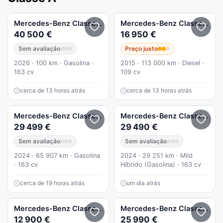
Mercedes-Benz
Classe A
A 200 200 Auto
Mercedes-Benz
Classe A
A 1
40 500 €
16 950 €
Sem avaliação
Preço justo
2026 · 100 km · Gasolina ·
2015 · 113 000 km · Diesel ·
163 cv
109 cv
cerca de 13 horas atrás
cerca de 13 horas atrás
Mercedes-Benz
Classe A
A 200 Aut.
Mercedes-Benz
Classe A
A 
29 499 €
29 490 €
Sem avaliação
Sem avaliação
2024 · 65 907 km · Gasolina
2024 · 29 251 km · Mild
· 163 cv
Híbrido (Gasolina) · 163 cv
cerca de 19 horas atrás
um dia atrás
Mercedes-Benz
Classe A
Mercedes-Benz
Classe A
12 900 €
25 990 €