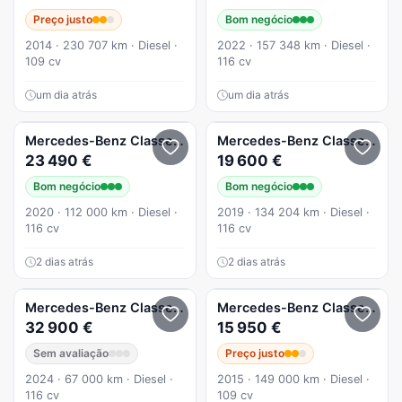
Preço justo
Bom negócio
2014 · 230 707 km · Diesel ·
2022 · 157 348 km · Diesel ·
109 cv
116 cv
um dia atrás
um dia atrás
Mercedes-Benz
Classe A
A 180 d Style Aut.
Mercedes-Benz
Classe A
A 1
23 490 €
19 600 €
Bom negócio
Bom negócio
2020 · 112 000 km · Diesel ·
2019 · 134 204 km · Diesel ·
116 cv
116 cv
2 dias atrás
2 dias atrás
Mercedes-Benz
Classe A
A 180 Limousine d
Mercedes-Benz
Classe A
A 1
32 900 €
15 950 €
Sem avaliação
Preço justo
2024 · 67 000 km · Diesel ·
2015 · 149 000 km · Diesel ·
116 cv
109 cv