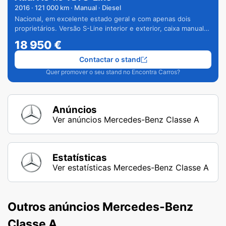
2016
·
121 000
km · Manual · Diesel
Nacional, em excelente estado geral e com apenas dois
proprietários. Versão S-Line interior e exterior, caixa manual
de 6 velocidades e vários extras.
18 950
€
Contactar o stand
Quer promover o seu stand no Encontra Carros?
Anúncios
Ver anúncios Mercedes-Benz Classe A
Estatísticas
Ver estatísticas Mercedes-Benz Classe A
Outros anúncios Mercedes-Benz
Classe A