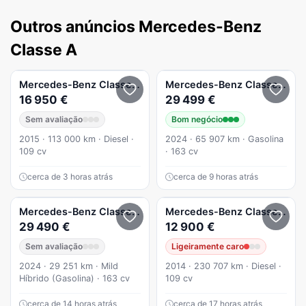
Outros anúncios Mercedes-Benz
Classe A
Mercedes-Benz
Classe A
A 180 CDi BlueEfficiency Edition A
Mercedes-Benz
Classe A
A 2
16 950 €
29 499 €
Sem avaliação
Bom negócio
2015 · 113 000 km · Diesel ·
2024 · 65 907 km · Gasolina
109 cv
· 163 cv
cerca de 3 horas atrás
cerca de 9 horas atrás
Mercedes-Benz
Classe A
A 200
Mercedes-Benz
Classe A
29 490 €
12 900 €
Sem avaliação
Ligeiramente caro
2024 · 29 251 km · Mild
2014 · 230 707 km · Diesel ·
Híbrido (Gasolina) · 163 cv
109 cv
cerca de 14 horas atrás
cerca de 17 horas atrás