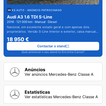
XS AUTO
· ANÚNCIO PATROCINADO
Audi A3 1.6 TDI S-Line
2016
·
121 000
km · Manual · Diesel
Nacional, em excelente estado geral e com apenas dois
proprietários. Versão S-Line interior e exterior, caixa manual
de 6 velocidades e vários extras.
18 950
€
Contactar o stand
Quer promover o seu stand no Encontra Carros?
Anúncios
Ver anúncios Mercedes-Benz Classe A
Estatísticas
Ver estatísticas Mercedes-Benz Classe A