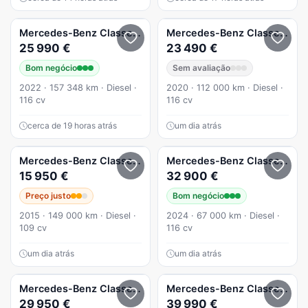
Mercedes-Benz
Classe A
Mercedes-Benz
Classe A
A 1
25 990 €
23 490 €
Bom negócio
Sem avaliação
2022 · 157 348 km · Diesel ·
2020 · 112 000 km · Diesel ·
116 cv
116 cv
cerca de 19 horas atrás
um dia atrás
Mercedes-Benz
Classe A
A 180 CDi BlueEfficiency Aut.
Mercedes-Benz
Classe A
A 1
15 950 €
32 900 €
Preço justo
Bom negócio
2015 · 149 000 km · Diesel ·
2024 · 67 000 km · Diesel ·
109 cv
116 cv
um dia atrás
um dia atrás
Mercedes-Benz
Classe A
A 200 200
Mercedes-Benz
Classe A
A 1
29 950 €
39 990 €