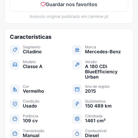
Guardar nos favoritos
Anúncio original publicado em
carmine.pt
Características
Segmento
Marca
Citadino
Mercedes-Benz
Modelo
Versão
Classe A
A 180 CDi
BlueEfficiency
Urban
Cor
Ano de registo
Vermelho
2015
Condição
Quilómetros
Usado
150 489 km
Potência
Cilindrada
109 cv
1461 cm³
Transmissão
Combustível
Manual
Diesel