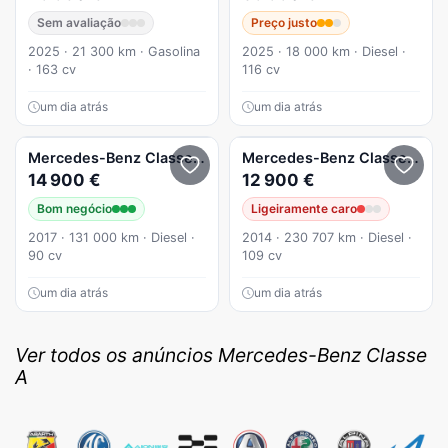
Sem avaliação
Preço justo
2025 · 21 300 km · Gasolina
2025 · 18 000 km · Diesel ·
· 163 cv
116 cv
um dia atrás
um dia atrás
Mercedes-Benz
Classe A
A 160 d Urban Aut.
Mercedes-Benz
Classe A
A 1
14 900 €
12 900 €
Bom negócio
Ligeiramente caro
2017 · 131 000 km · Diesel ·
2014 · 230 707 km · Diesel ·
90 cv
109 cv
um dia atrás
um dia atrás
Ver todos os anúncios Mercedes-Benz Classe
A