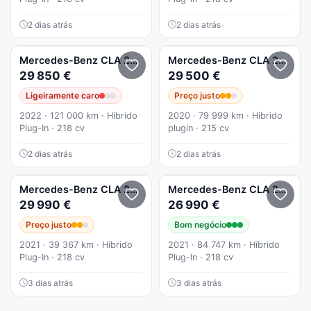
2 dias atrás
2 dias atrás
Mercedes-Benz
CLA 250
250e AMG LINE
Mercedes-Benz
CLA 250
e A
29 850 €
29 500 €
Ligeiramente caro
Preço justo
2022 · 121 000 km · Híbrido
2020 · 79 999 km · Híbrido
Plug-In · 218 cv
plugin · 215 cv
2 dias atrás
2 dias atrás
Mercedes-Benz
CLA 250
e Shooting Brake AMG Line
Mercedes-Benz
CLA 250
e S
29 990 €
26 990 €
Preço justo
Bom negócio
2021 · 39 367 km · Híbrido
2021 · 84 747 km · Híbrido
Plug-In · 218 cv
Plug-In · 218 cv
3 dias atrás
3 dias atrás