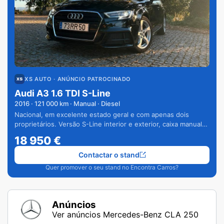
XS AUTO
· ANÚNCIO PATROCINADO
Audi A3 1.6 TDI S-Line
2016
·
121 000
km · Manual · Diesel
Nacional, em excelente estado geral e com apenas dois
proprietários. Versão S-Line interior e exterior, caixa manual
de 6 velocidades e vários extras.
18 950
€
Contactar o stand
Quer promover o seu stand no Encontra Carros?
Anúncios
Ver anúncios Mercedes-Benz CLA 250