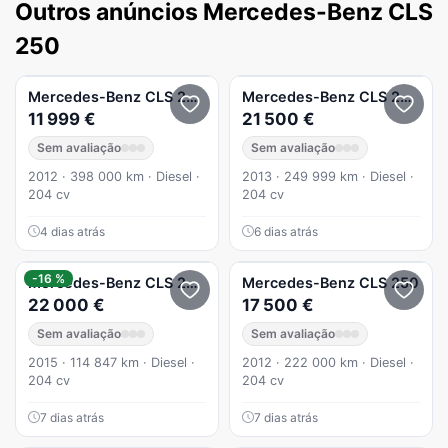
Outros anúncios Mercedes-Benz CLS
250
Mercedes-Benz
CLS 250
CDI BlueEfficiency
Mercedes-Benz
CLS 250
Sho
11 999 €
21 500 €
Sem avaliação
Sem avaliação
2012 · 398 000 km · Diesel ·
2013 · 249 999 km · Diesel ·
204 cv
204 cv
4 dias atrás
6 dias atrás
-16 %
Mercedes-Benz
CLS 250
BlueTEC
Mercedes-Benz
CLS 250
22 000 €
17 500 €
Sem avaliação
Sem avaliação
2015 · 114 847 km · Diesel ·
2012 · 222 000 km · Diesel ·
204 cv
204 cv
7 dias atrás
7 dias atrás