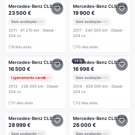
Mercedes-Benz
CLS 250
Mercedes-Benz
CLS 250
23 500 €
19 900 €
Sem avaliação
Sem avaliação
2011 · 91 210 km · Diesel ·
2017 · 240 000 km · Diesel ·
204 cv
204 cv
9 dias atrás
10 dias atrás
+1 %
Mercedes-Benz
CLS 250
Mercedes-Benz
CLS 250
CDI
16 500 €
16 998 €
Ligeiramente caro
Sem avaliação
2013 · 236 000 km · Diesel ·
2014 · 429 000 km · Diesel ·
204 cv
204 cv
11 dias atrás
12 dias atrás
Mercedes-Benz
CLS 250
Avandgart cls
Mercedes-Benz
CLS 250
28 999 €
26 000 €
Sem avaliação
Sem avaliação