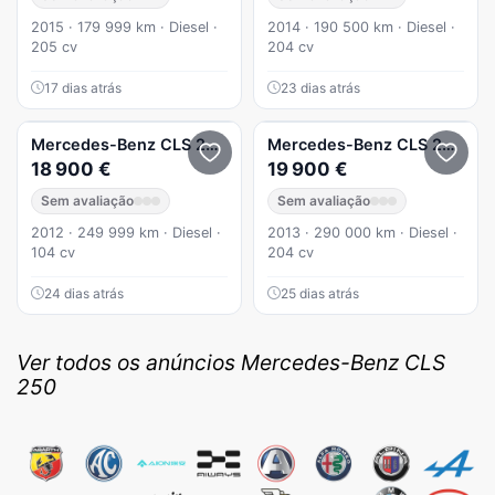
2015 · 179 999 km · Diesel ·
2014 · 190 500 km · Diesel ·
205 cv
204 cv
17 dias atrás
23 dias atrás
Mercedes-Benz
CLS 250
250
Mercedes-Benz
CLS 250
CDi
18 900 €
19 900 €
Sem avaliação
Sem avaliação
2012 · 249 999 km · Diesel ·
2013 · 290 000 km · Diesel ·
104 cv
204 cv
24 dias atrás
25 dias atrás
Ver todos os anúncios Mercedes-Benz CLS
250