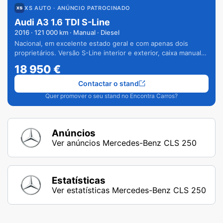
XS AUTO
· ANÚNCIO PATROCINADO
Audi A3 1.6 TDI S-Line
2016
·
121 000
km · Manual · Diesel
Nacional, em excelente estado geral e com apenas dois
proprietários. Versão S-Line interior e exterior, caixa manual
de 6 velocidades e vários extras.
18 950
€
Contactar o stand
Quer promover o seu stand no Encontra Carros?
Anúncios
Ver anúncios Mercedes-Benz CLS 250
Estatísticas
Ver estatísticas Mercedes-Benz CLS 250