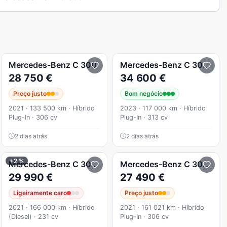
 Avantgarde
Mercedes-Benz
C 300
Mercedes-Benz
C 300
e 9
28 750 €
34 600 €
Preço justo
Bom negócio
2021 · 133 500 km · Híbrido
2023 · 117 000 km · Híbrido
Plug-In · 306 cv
Plug-In · 313 cv
2 dias atrás
2 dias atrás
+2 %
AMG Line
Mercedes-Benz
C 300
BlueTEC Hybrid AMG Line
Mercedes-Benz
C 300
de 
29 990 €
27 490 €
Ligeiramente caro
Preço justo
2021 · 166 000 km · Híbrido
2021 · 161 021 km · Híbrido
(Diesel) · 231 cv
Plug-In · 306 cv