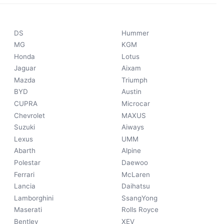
DS
Hummer
MG
KGM
Honda
Lotus
Jaguar
Aixam
Mazda
Triumph
BYD
Austin
CUPRA
Microcar
Chevrolet
MAXUS
Suzuki
Aiways
Lexus
UMM
Abarth
Alpine
Polestar
Daewoo
Ferrari
McLaren
Lancia
Daihatsu
Lamborghini
SsangYong
Maserati
Rolls Royce
Bentley
XEV