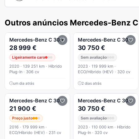
Outros anúncios Mercedes-Benz C
Mercedes-Benz
C 300
Mercedes-Benz
C 300
e 
28 999 €
30 750 €
Ligeiramente caro
Sem avaliação
2020 · 139 251 km · Híbrido
2023 · 119 999 km ·
Plug-In · 306 cv
ECO/Híbrido (HEV) · 320 cv
um dia atrás
2 dias atrás
Mercedes-Benz
C 300
DeHYBRID BLUE TEC AMG LIN
Mercedes-Benz
C 300
e 
21 900 €
30 750 €
Preço justo
Sem avaliação
2016 · 179 999 km ·
2023 · 110 000 km · Híbrido
ECO/Híbrido (HEV) · 231 cv
Plug-In · 320 cv