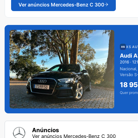
Ver anúncios
Mercedes-Benz C 300
XS A
Audi A
2016
·
12
Nacional,
Versão S-
extras.
18 9
Quer prom
Anúncios
Ver anúncios Mercedes-Benz C 300