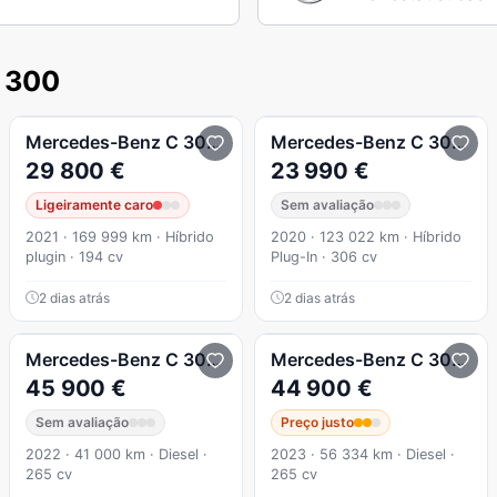
 300
T 9G-TRONIC Night
Mercedes-Benz
C 300
de Avantgarde
Mercedes-Benz
C 300
de
29 800 €
23 990 €
Ligeiramente caro
Sem avaliação
2021 · 169 999 km · Híbrido
2020 · 123 022 km · Híbrido
plugin · 194 cv
Plug-In · 306 cv
2 dias atrás
2 dias atrás
E
T 9G-TRONIC Night Edition
Mercedes-Benz
C 300
d AMG Line
Mercedes-Benz
C 300
d 
45 900 €
44 900 €
Sem avaliação
Preço justo
2022 · 41 000 km · Diesel ·
2023 · 56 334 km · Diesel ·
265 cv
265 cv