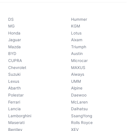
DS
Hummer
MG
KGM
Honda
Lotus
Jaguar
Aixam
Mazda
Triumph
BYD
Austin
CUPRA
Microcar
Chevrolet
MAXUS
Suzuki
Aiways
Lexus
UMM
Abarth
Alpine
Polestar
Daewoo
Ferrari
McLaren
Lancia
Daihatsu
Lamborghini
SsangYong
Maserati
Rolls Royce
Bentley
XEV