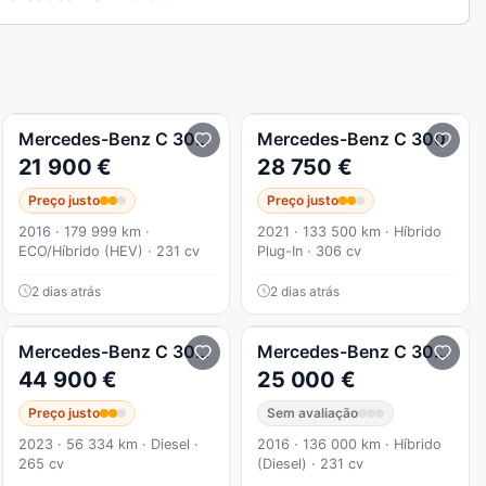
 Avantgarde
Mercedes-Benz
C 300
DeHYBRID BLUE TEC AMG LINE
Mercedes-Benz
C 300
21 900 €
28 750 €
Preço justo
Preço justo
2016 · 179 999 km ·
2021 · 133 500 km · Híbrido
ECO/Híbrido (HEV) · 231 cv
Plug-In · 306 cv
2 dias atrás
2 dias atrás
ed
 Avantgarde
Mercedes-Benz
C 300
d AMG Line
Mercedes-Benz
C 300
h
44 900 €
25 000 €
Preço justo
Sem avaliação
2023 · 56 334 km · Diesel ·
2016 · 136 000 km · Híbrido
265 cv
(Diesel) · 231 cv