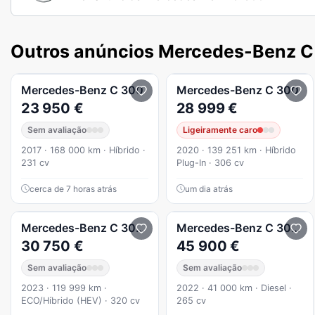
Outros anúncios Mercedes-Benz C
Mercedes-Benz
C 300
Mercedes-Benz
C 300
23 950 €
28 999 €
Sem avaliação
Ligeiramente caro
2017 · 168 000 km · Híbrido ·
2020 · 139 251 km · Híbrido
231 cv
Plug-In · 306 cv
cerca de 7 horas atrás
um dia atrás
Mercedes-Benz
C 300
e T 9G-TRONIC Night
Mercedes-Benz
C 300
d 
30 750 €
45 900 €
Sem avaliação
Sem avaliação
2023 · 119 999 km ·
2022 · 41 000 km · Diesel ·
ECO/Híbrido (HEV) · 320 cv
265 cv