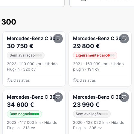
 300
Mercedes-Benz
C 300
e T 9G-TRONIC Night Edition
Mercedes-Benz
C 300
de
30 750 €
29 800 €
Sem avaliação
Ligeiramente caro
2023 · 110 000 km · Híbrido
2021 · 169 999 km · Híbrido
Plug-In · 320 cv
plugin · 194 cv
2 dias atrás
2 dias atrás
AMG Line
Mercedes-Benz
C 300
e 9G-TRONIC AMG Line Advanc
Mercedes-Benz
C 300
de
34 600 €
23 990 €
Bom negócio
Sem avaliação
2023 · 117 000 km · Híbrido
2020 · 123 022 km · Híbrido
Plug-In · 313 cv
Plug-In · 306 cv