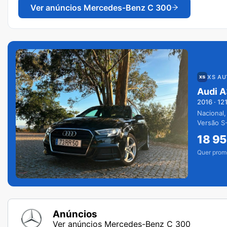
Ver anúncios
Mercedes-Benz C 300
XS A
Audi A
2016
·
12
Nacional,
Versão S-
extras.
18 9
Quer prom
Anúncios
Ver anúncios Mercedes-Benz C 300