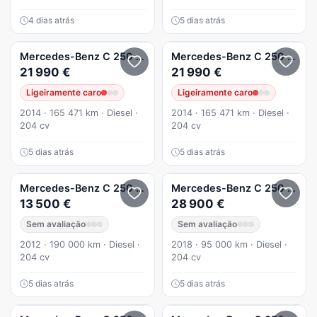
4 dias atrás
5 dias atrás
Mercedes-Benz
C 250
(BlueTEC) d Station 7G-TRONIC AMG 
Mercedes-Benz
C 250
(Blue
21 990 €
21 990 €
Ligeiramente caro
Ligeiramente caro
2014 · 165 471 km · Diesel ·
2014 · 165 471 km · Diesel ·
204 cv
204 cv
5 dias atrás
5 dias atrás
Mercedes-Benz
C 250
CDi Avantgarde BlueEfficiency Aut.
Mercedes-Benz
C 250
d AMG
13 500 €
28 900 €
Sem avaliação
Sem avaliação
2012 · 190 000 km · Diesel ·
2018 · 95 000 km · Diesel ·
204 cv
204 cv
5 dias atrás
5 dias atrás