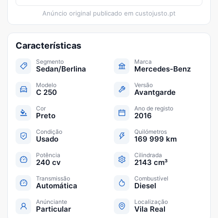
Anúncio original publicado em
custojusto.pt
Características
Segmento
Marca
Sedan/Berlina
Mercedes-Benz
Modelo
Versão
C 250
Avantgarde
Cor
Ano de registo
Preto
2016
Condição
Quilómetros
Usado
169 999 km
Potência
Cilindrada
240 cv
2143 cm³
Transmissão
Combustível
Automática
Diesel
Anúnciante
Localização
Particular
Vila Real