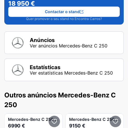
18 950
€
Contactar o stand
Quer promover o seu stand no Encontra Carros?
Anúncios
Ver anúncios Mercedes-Benz C 250
Estatísticas
Ver estatísticas Mercedes-Benz C 250
Outros anúncios Mercedes-Benz C
250
Mercedes-Benz
C 250
Avantgarde BlueEfficiency Prime Editi
Mercedes-Benz
C 250
Avant
6990 €
9150 €