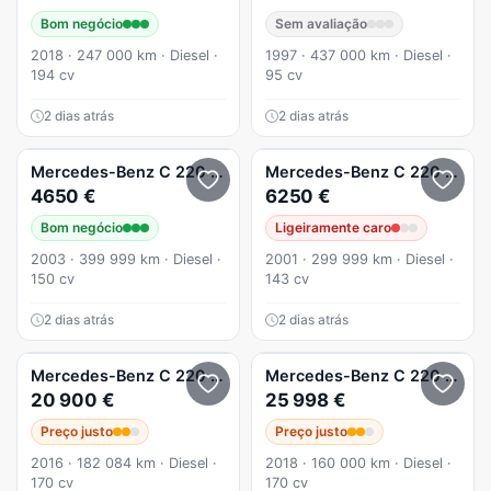
Bom negócio
Sem avaliação
2018 · 247 000 km · Diesel ·
1997 · 437 000 km · Diesel ·
194 cv
95 cv
2 dias atrás
2 dias atrás
Mercedes-Benz
C 220
Coupé
Mercedes-Benz
C 220
Clássi
4650 €
6250 €
Bom negócio
Ligeiramente caro
2003 · 399 999 km · Diesel ·
2001 · 299 999 km · Diesel ·
150 cv
143 cv
2 dias atrás
2 dias atrás
Mercedes-Benz
C 220
(BlueTEC) d Station 7G-TRONIC Avan
Mercedes-Benz
C 220
d AMG
20 900 €
25 998 €
Preço justo
Preço justo
2016 · 182 084 km · Diesel ·
2018 · 160 000 km · Diesel ·
170 cv
170 cv