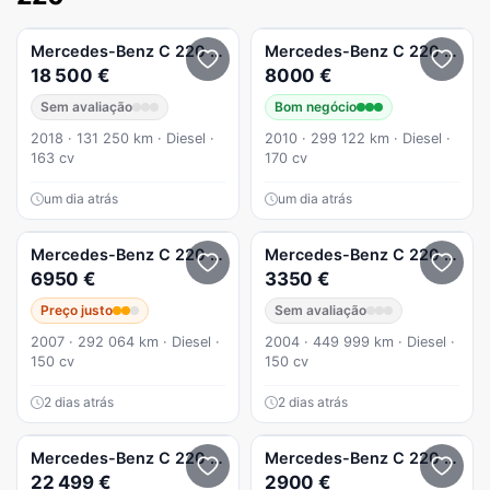
Mercedes-Benz
C 220
BlueTEC Avantgarde
Mercedes-Benz
C 220
Stati
18 500 €
8000 €
Sem avaliação
Bom negócio
2018 · 131 250 km · Diesel ·
2010 · 299 122 km · Diesel ·
163 cv
170 cv
um dia atrás
um dia atrás
Mercedes-Benz
C 220
CDI Classic DPF Sport Edition
Mercedes-Benz
C 220
CDI 1
6950 €
3350 €
Preço justo
Sem avaliação
2007 · 292 064 km · Diesel ·
2004 · 449 999 km · Diesel ·
150 cv
150 cv
2 dias atrás
2 dias atrás
Mercedes-Benz
C 220
d 9G-TRONIC AMG Line
Mercedes-Benz
C 220
D Clas
22 499 €
2900 €