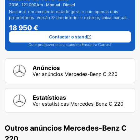
2016
·
121 000
km · Manual · Diesel
Nacional, em excelente estado geral e com apenas dois
proprietários. Versão S-Line interior e exterior, caixa manual
de 6 velocidades e vários extras.
18 950
€
Contactar o stand
Quer promover o seu stand no Encontra Carros?
Anúncios
Ver anúncios Mercedes-Benz C 220
Estatísticas
Ver estatísticas Mercedes-Benz C 220
Outros anúncios Mercedes-Benz C
220