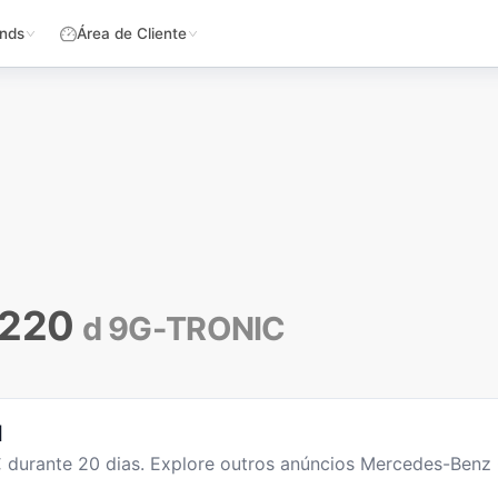
nds
Área de Cliente
 220
d 9G-TRONIC
l
 durante
20
dias
. Explore outros anúncios
Mercedes-Benz