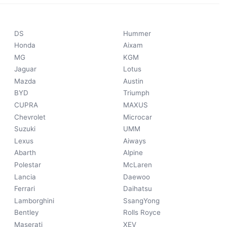
DS
Hummer
Honda
Aixam
MG
KGM
Jaguar
Lotus
Mazda
Austin
BYD
Triumph
CUPRA
MAXUS
Chevrolet
Microcar
Suzuki
UMM
Lexus
Aiways
Abarth
Alpine
Polestar
McLaren
Lancia
Daewoo
Ferrari
Daihatsu
Lamborghini
SsangYong
Bentley
Rolls Royce
Maserati
XEV