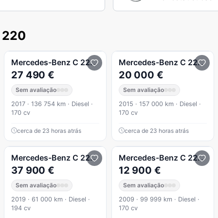
 220
AMG Line
Mercedes-Benz
C 220
d Cabrio Aut.
Mercedes-Benz
C 220
(Bl
27 490 €
20 000 €
Sem avaliação
Sem avaliação
2017 · 136 754 km · Diesel ·
2015 · 157 000 km · Diesel ·
170 cv
170 cv
cerca de 23 horas atrás
cerca de 23 horas atrás
Avantgarde
Mercedes-Benz
C 220
d Cabrio AMG Line Aut.
Mercedes-Benz
C 220
CDI
37 900 €
12 900 €
Sem avaliação
Sem avaliação
2019 · 61 000 km · Diesel ·
2009 · 99 999 km · Diesel ·
194 cv
170 cv