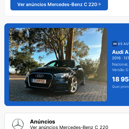
Ver anúncios
Mercedes-Benz C 220
XS A
Audi A
2016
·
12
Nacional,
Versão S-
extras.
18 9
Quer prom
Anúncios
Ver anúncios Mercedes-Benz C 220