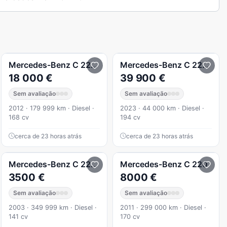
ueTEC) d Station 7G-TRONIC Avantgarde
Mercedes-Benz
C 220
220 Cdi
Mercedes-Benz
C 220
d A
18 000 €
39 900 €
Sem avaliação
Sem avaliação
2012 · 179 999 km · Diesel ·
2023 · 44 000 km · Diesel ·
168 cv
194 cv
cerca de 23 horas atrás
cerca de 23 horas atrás
 avantgarde 170cv
Mercedes-Benz
C 220
220 Cdi (203 006)
Mercedes-Benz
C 220
3500 €
8000 €
Sem avaliação
Sem avaliação
2003 · 349 999 km · Diesel ·
2011 · 299 000 km · Diesel ·
141 cv
170 cv