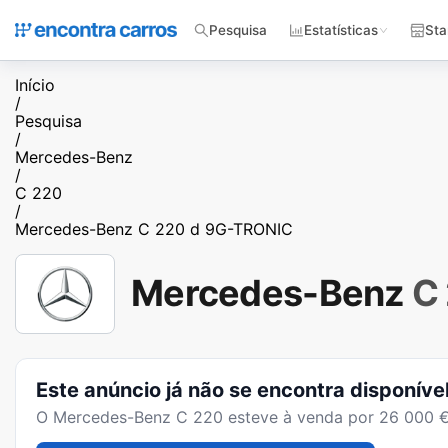
Pesquisa
Estatísticas
Sta
Início
/
Pesquisa
/
Mercedes-Benz
/
C 220
/
Mercedes-Benz C 220 d 9G-TRONIC
Mercedes-Benz
C
Este anúncio já não se encontra disponíve
O
Mercedes-Benz C 220
esteve à venda por
26 000
€