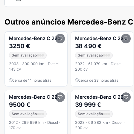
Outros anúncios Mercedes-Benz C
Mercedes-Benz
C 220
Mercedes-Benz
C 220
d 
3250 €
38 490 €
Sem avaliação
Sem avaliação
2003 · 300 000 km · Diesel ·
2022 · 61 079 km · Diesel ·
143 cv
200 cv
cerca de 11 horas atrás
cerca de 23 horas atrás
Mercedes-Benz
C 220
CDi Avantgarde Automática
Mercedes-Benz
C 220
d 
9500 €
39 999 €
Sem avaliação
Sem avaliação
2012 · 299 999 km · Diesel ·
2023 · 66 382 km · Diesel ·
170 cv
200 cv