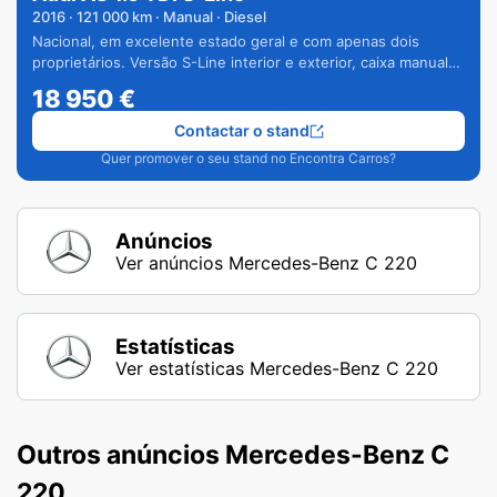
2016
·
121 000
km · Manual · Diesel
Nacional, em excelente estado geral e com apenas dois
proprietários. Versão S-Line interior e exterior, caixa manual
de 6 velocidades e vários extras.
18 950
€
Contactar o stand
Quer promover o seu stand no Encontra Carros?
Anúncios
Ver anúncios Mercedes-Benz C 220
Estatísticas
Ver estatísticas Mercedes-Benz C 220
Outros anúncios Mercedes-Benz C
220