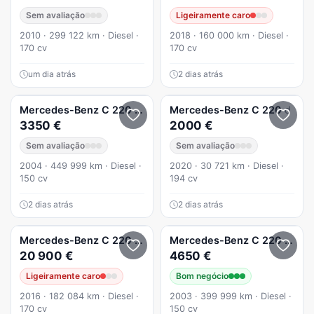
Sem avaliação
Ligeiramente caro
2010 · 299 122 km · Diesel ·
2018 · 160 000 km · Diesel ·
170 cv
170 cv
um dia atrás
2 dias atrás
Mercedes-Benz
C 220
CDI 150cv Automática
Mercedes-Benz
C 220
d
3350 €
2000 €
Sem avaliação
Sem avaliação
2004 · 449 999 km · Diesel ·
2020 · 30 721 km · Diesel ·
150 cv
194 cv
2 dias atrás
2 dias atrás
Mercedes-Benz
C 220
(BlueTEC) d Station 7G-TRONIC Avan
Mercedes-Benz
C 220
Coup
20 900 €
4650 €
Ligeiramente caro
Bom negócio
2016 · 182 084 km · Diesel ·
2003 · 399 999 km · Diesel ·
170 cv
150 cv