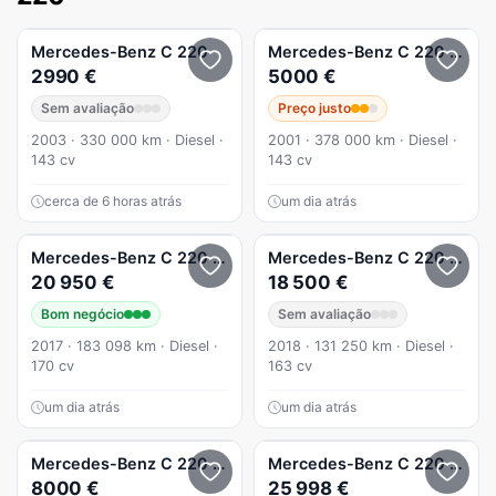
Mercedes-Benz
C 220
Mercedes-Benz
C 220
CDi A
2990 €
5000 €
Sem avaliação
Preço justo
2003 · 330 000 km · Diesel ·
2001 · 378 000 km · Diesel ·
143 cv
143 cv
cerca de 6 horas atrás
um dia atrás
Mercedes-Benz
C 220
d Aut.
Mercedes-Benz
C 220
BlueT
20 950 €
18 500 €
Bom negócio
Sem avaliação
2017 · 183 098 km · Diesel ·
2018 · 131 250 km · Diesel ·
170 cv
163 cv
um dia atrás
um dia atrás
Mercedes-Benz
C 220
Station CDI DPF (BlueEFFICIENCY) El
Mercedes-Benz
C 220
d AMG
8000 €
25 998 €