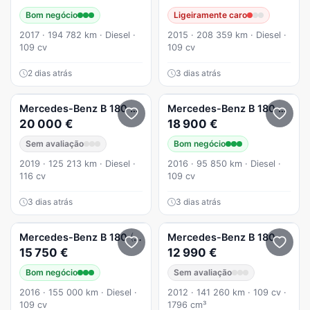
Bom negócio
Ligeiramente caro
2017 · 194 782 km · Diesel ·
2015 · 208 359 km · Diesel ·
109 cv
109 cv
2 dias atrás
3 dias atrás
Mercedes-Benz
B 180
d 7G-DCT Progressive
Mercedes-Benz
B 180
d Style
20 000 €
18 900 €
Sem avaliação
Bom negócio
2019 · 125 213 km · Diesel ·
2016 · 95 850 km · Diesel ·
116 cv
109 cv
3 dias atrás
3 dias atrás
Mercedes-Benz
B 180
(CDI) d 7G-DCT Urban
Mercedes-Benz
B 180
15 750 €
12 990 €
Bom negócio
Sem avaliação
2016 · 155 000 km · Diesel ·
2012 · 141 260 km · 109 cv ·
109 cv
1796 cm³