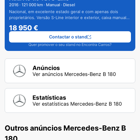
2016
·
121 000
km · Manual · Diesel
Nacional, em excelente estado geral e com apenas dois
proprietários. Versão S-Line interior e exterior, caixa manual
de 6 velocidades e vários extras.
18 950
€
Contactar o stand
Quer promover o seu stand no Encontra Carros?
Anúncios
Ver anúncios Mercedes-Benz B 180
Estatísticas
Ver estatísticas Mercedes-Benz B 180
Outros anúncios Mercedes-Benz B
180