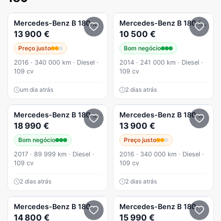
Mercedes-Benz
B 180
CDi Urban Aut.
Mercedes-Benz
B 180
(CDI) d Urban
13 900 €
10 500 €
Preço justo
Bom negócio
2016 · 340 000 km · Diesel ·
2014 · 241 000 km · Diesel ·
109 cv
109 cv
um dia atrás
2 dias atrás
Mercedes-Benz
B 180
d Urban
Mercedes-Benz
B 180
CDI Ur
18 990 €
13 900 €
Bom negócio
Preço justo
2017 · 89 999 km · Diesel ·
2016 · 340 000 km · Diesel ·
109 cv
109 cv
2 dias atrás
2 dias atrás
Mercedes-Benz
B 180
Mercedes-Benz
B 180
14 800 €
15 990 €