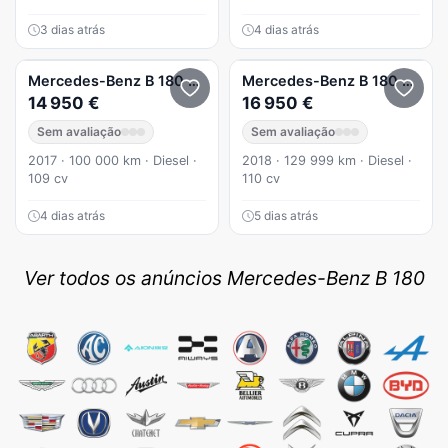
3 dias atrás
4 dias atrás
Mercedes-Benz
B 180
d Style
Mercedes-Benz
B 180
Cdi P
14 950 €
16 950 €
Sem avaliação
Sem avaliação
2017 · 100 000 km · Diesel ·
2018 · 129 999 km · Diesel ·
109 cv
110 cv
4 dias atrás
5 dias atrás
Ver todos os anúncios Mercedes-Benz B 180