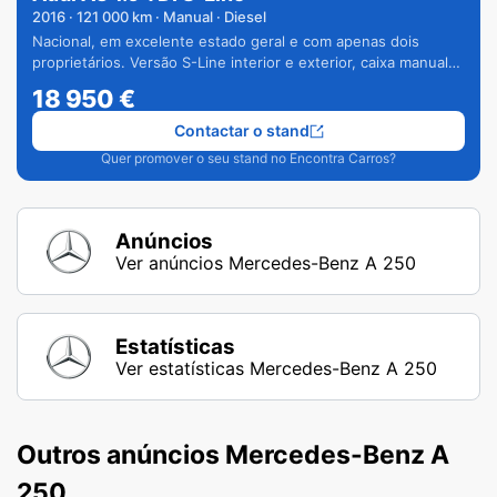
2016
·
121 000
km · Manual · Diesel
Nacional, em excelente estado geral e com apenas dois
proprietários. Versão S-Line interior e exterior, caixa manual
de 6 velocidades e vários extras.
18 950
€
Contactar o stand
Quer promover o seu stand no Encontra Carros?
Anúncios
Ver anúncios Mercedes-Benz A 250
Estatísticas
Ver estatísticas Mercedes-Benz A 250
Outros anúncios Mercedes-Benz A
250