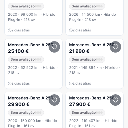
Sem avaliação
Sem avaliação
2020 · 99 000 km · Híbrido
2026 · 14 500 km · Híbrido
Plug-In · 218 cv
Plug-In · 218 cv
2 dias atrás
2 dias atrás
Mercedes-Benz
A 250
e Auto
Mercedes-Benz
A 250
8G-DC
25 100 €
21 990 €
Sem avaliação
Sem avaliação
2022 · 62 522 km · Híbrido ·
2021 · 149 894 km · Híbrido ·
218 cv
218 cv
2 dias atrás
2 dias atrás
Mercedes-Benz
A 250
Mercedes-Benz
A 250
29 900 €
27 900 €
Sem avaliação
Sem avaliação
2020 · 150 000 km · Híbrido
2022 · 119 407 km · Híbrido
Plug-In · 161 cv
Plug-In · 161 cv