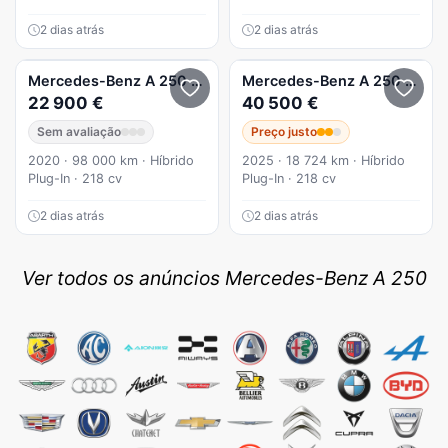
2 dias atrás
2 dias atrás
Mercedes-Benz
A 250
e 8G-DCT Progressive
Mercedes-Benz
A 250
e 8G-
22 900 €
40 500 €
Sem avaliação
Preço justo
2020 · 98 000 km · Híbrido
2025 · 18 724 km · Híbrido
Plug-In · 218 cv
Plug-In · 218 cv
2 dias atrás
2 dias atrás
Ver todos os anúncios Mercedes-Benz A 250