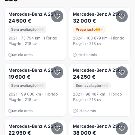
Mercedes-Benz
A 250
e
Mercedes-Benz
A 250
e
24 500 €
32 000 €
Sem avaliação
Preço justo
2021 · 73 794 km · Híbrido
2024 · 108 879 km · Híbrido
Plug-In · 218 cv
Plug-In · 218 cv
um dia atrás
um dia atrás
Mercedes-Benz
A 250
e 8G-DCT Style
Mercedes-Benz
A 250
e Prog
19 600 €
24 250 €
Sem avaliação
Sem avaliação
2021 · 99 000 km · Híbrido
2021 · 98 487 km · Híbrido
Plug-In · 218 cv
Plug-In · 218 cv
um dia atrás
2 dias atrás
Mercedes-Benz
A 250
e Progressive
Mercedes-Benz
A 250
e
22 950 €
38 000 €