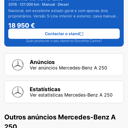
2016
·
121 000
km · Manual · Diesel
Nacional, em excelente estado geral e com apenas dois
proprietários. Versão S-Line interior e exterior, caixa manual
de 6 velocidades e vários extras.
18 950
€
Contactar o stand
Quer promover o seu stand no Encontra Carros?
Anúncios
Ver anúncios Mercedes-Benz A 250
Estatísticas
Ver estatísticas Mercedes-Benz A 250
Outros anúncios Mercedes-Benz A
250