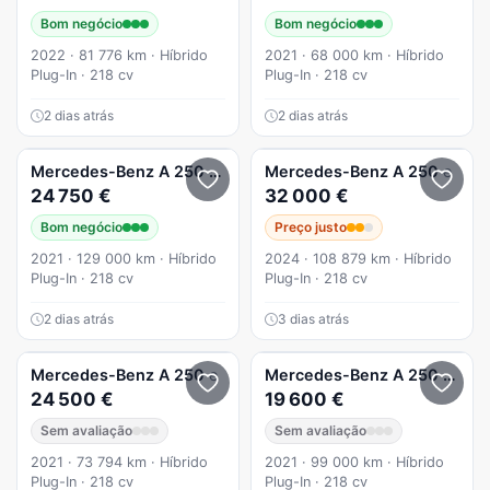
Bom negócio
Bom negócio
2022 · 81 776 km · Híbrido
2021 · 68 000 km · Híbrido
Plug-In · 218 cv
Plug-In · 218 cv
2 dias atrás
2 dias atrás
Mercedes-Benz
A 250
e Progressive
Mercedes-Benz
A 250
e
24 750 €
32 000 €
Bom negócio
Preço justo
2021 · 129 000 km · Híbrido
2024 · 108 879 km · Híbrido
Plug-In · 218 cv
Plug-In · 218 cv
2 dias atrás
3 dias atrás
Mercedes-Benz
A 250
e
Mercedes-Benz
A 250
e 8G-
24 500 €
19 600 €
Sem avaliação
Sem avaliação
2021 · 73 794 km · Híbrido
2021 · 99 000 km · Híbrido
Plug-In · 218 cv
Plug-In · 218 cv