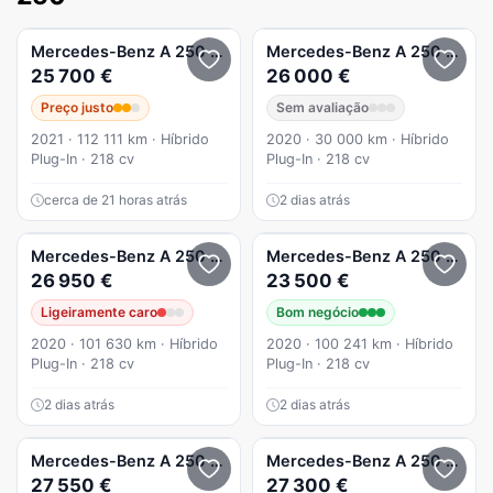
Mercedes-Benz
A 250
e 8G-DCT AMG Line
Mercedes-Benz
A 250
e Prog
25 700 €
26 000 €
Preço justo
Sem avaliação
2021 · 112 111 km · Híbrido
2020 · 30 000 km · Híbrido
Plug-In · 218 cv
Plug-In · 218 cv
cerca de 21 horas atrás
2 dias atrás
Mercedes-Benz
A 250
e AMG Line
Mercedes-Benz
A 250
e 8G-
26 950 €
23 500 €
Ligeiramente caro
Bom negócio
2020 · 101 630 km · Híbrido
2020 · 100 241 km · Híbrido
Plug-In · 218 cv
Plug-In · 218 cv
2 dias atrás
2 dias atrás
Mercedes-Benz
A 250
e AMG Line
Mercedes-Benz
A 250
e 8G-
27 550 €
27 300 €