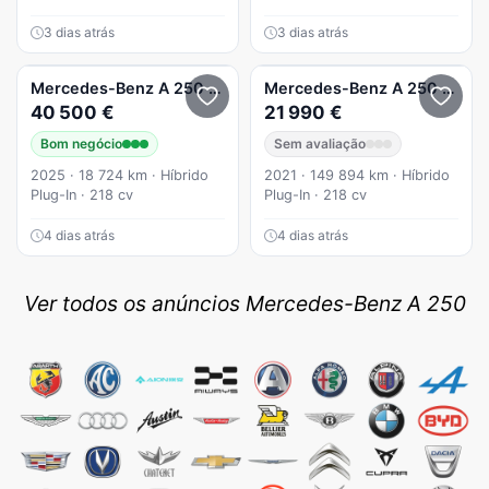
3 dias atrás
3 dias atrás
Mercedes-Benz
A 250
e 8G-DCT AMG Line Advanced Plus
Mercedes-Benz
A 250
8G-DC
40 500 €
21 990 €
Bom negócio
Sem avaliação
2025 · 18 724 km · Híbrido
2021 · 149 894 km · Híbrido
Plug-In · 218 cv
Plug-In · 218 cv
4 dias atrás
4 dias atrás
Ver todos os anúncios Mercedes-Benz A 250