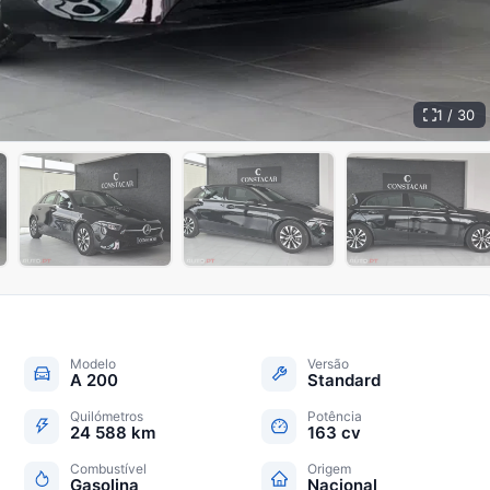
1 / 30
+
25
Modelo
Versão
A 200
Standard
Quilómetros
Potência
24 588 km
163 cv
Combustível
Origem
Gasolina
Nacional