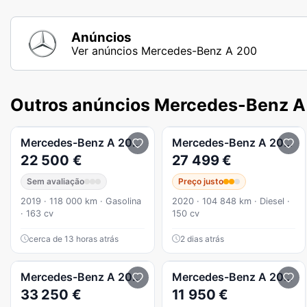
Anúncios
Ver anúncios Mercedes-Benz A 200
Outros anúncios Mercedes-Benz A
Mercedes-Benz
A 200
AMG Line
Mercedes-Benz
A 200
d
22 500 €
27 499 €
Sem avaliação
Preço justo
2019 · 118 000 km · Gasolina
2020 · 104 848 km · Diesel ·
· 163 cv
150 cv
cerca de 13 horas atrás
2 dias atrás
Mercedes-Benz
A 200
d AMG Line Aut.
Mercedes-Benz
A 200
cd
33 250 €
11 950 €