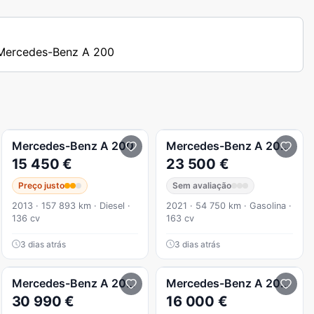
s Mercedes-Benz A 200
Mercedes-Benz
A 200
Mercedes-Benz
A 200
AMG
15 450 €
23 500 €
Preço justo
Sem avaliação
2013 · 157 893 km · Diesel ·
2021 · 54 750 km · Gasolina ·
136 cv
163 cv
3 dias atrás
3 dias atrás
Mercedes-Benz
A 200
AMG Line Aut.
Mercedes-Benz
A 200
CDI
30 990 €
16 000 €