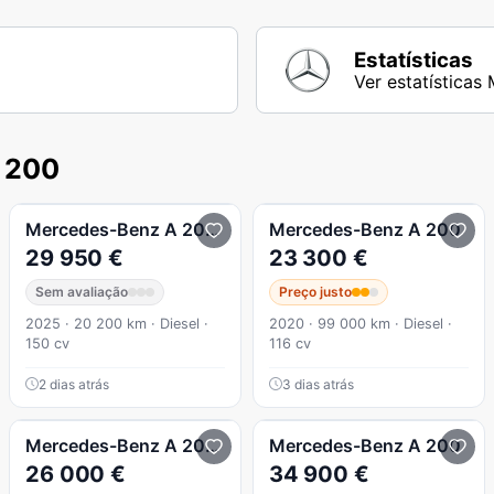
Estatísticas
Ver estatística
 200
 8G-DCT AMG Line
Mercedes-Benz
A 200
d Style Plus Aut.
Mercedes-Benz
A 200
29 950 €
23 300 €
Sem avaliação
Preço justo
2025 · 20 200 km · Diesel ·
2020 · 99 000 km · Diesel ·
150 cv
116 cv
2 dias atrás
3 dias atrás
i cx automática
Mercedes-Benz
A 200
d AMG Line
Mercedes-Benz
A 200
26 000 €
34 900 €