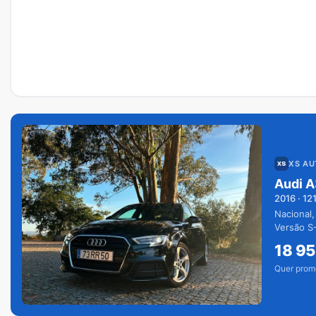
XS A
Audi A
2016
·
12
Nacional,
Versão S-
extras.
18 9
Quer prom