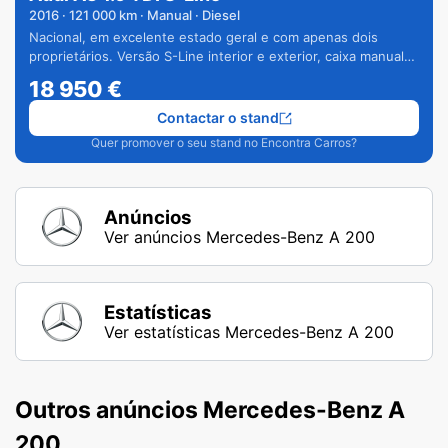
2016
·
121 000
km · Manual · Diesel
Nacional, em excelente estado geral e com apenas dois
proprietários. Versão S-Line interior e exterior, caixa manual
de 6 velocidades e vários extras.
18 950
€
Contactar o stand
Quer promover o seu stand no Encontra Carros?
Anúncios
Ver anúncios Mercedes-Benz A 200
Estatísticas
Ver estatísticas Mercedes-Benz A 200
Outros anúncios Mercedes-Benz A
200