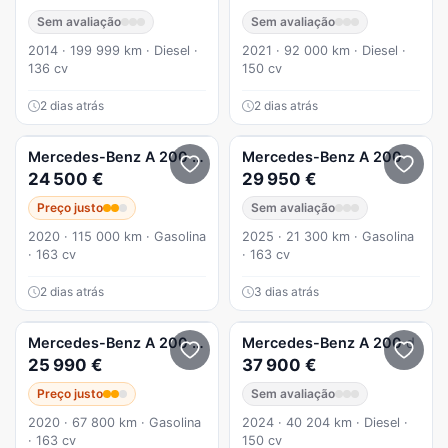
Sem avaliação
Sem avaliação
2014 · 199 999 km · Diesel ·
2021 · 92 000 km · Diesel ·
136 cv
150 cv
2 dias atrás
2 dias atrás
Mercedes-Benz
A 200
Limousine
Mercedes-Benz
A 200
24 500 €
29 950 €
Preço justo
Sem avaliação
2020 · 115 000 km · Gasolina
2025 · 21 300 km · Gasolina
· 163 cv
· 163 cv
2 dias atrás
3 dias atrás
Mercedes-Benz
A 200
AMG Line Aut.
Mercedes-Benz
A 200
d
25 990 €
37 900 €
Preço justo
Sem avaliação
2020 · 67 800 km · Gasolina
2024 · 40 204 km · Diesel ·
· 163 cv
150 cv