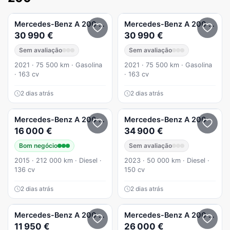
Mercedes-Benz
A 200
AMG Line Aut.
Mercedes-Benz
A 200
AMG L
30 990 €
30 990 €
Sem avaliação
Sem avaliação
2021 · 75 500 km · Gasolina
2021 · 75 500 km · Gasolina
· 163 cv
· 163 cv
2 dias atrás
2 dias atrás
Mercedes-Benz
A 200
CDI BE AMG Line Aut.
Mercedes-Benz
A 200
16 000 €
34 900 €
Bom negócio
Sem avaliação
2015 · 212 000 km · Diesel ·
2023 · 50 000 km · Diesel ·
136 cv
150 cv
2 dias atrás
2 dias atrás
Mercedes-Benz
A 200
cdi cx automática
Mercedes-Benz
A 200
d AMG
11 950 €
26 000 €