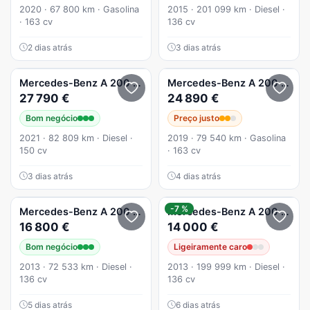
2020 · 67 800 km · Gasolina
2015 · 201 099 km · Diesel ·
· 163 cv
136 cv
2 dias atrás
3 dias atrás
Mercedes-Benz
A 200
d 8G-DCT
Mercedes-Benz
A 200
AMG L
27 790 €
24 890 €
Bom negócio
Preço justo
2021 · 82 809 km · Diesel ·
2019 · 79 540 km · Gasolina
150 cv
· 163 cv
3 dias atrás
4 dias atrás
-7 %
Mercedes-Benz
A 200
CDI BE Urban Aut.
Mercedes-Benz
A 200
CDI
16 800 €
14 000 €
Bom negócio
Ligeiramente caro
2013 · 72 533 km · Diesel ·
2013 · 199 999 km · Diesel ·
136 cv
136 cv
5 dias atrás
6 dias atrás