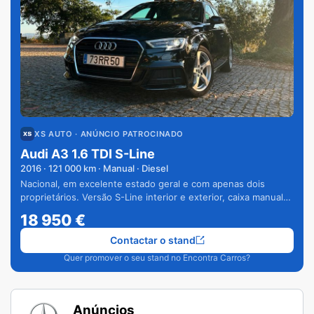
XS AUTO
· ANÚNCIO PATROCINADO
Audi A3 1.6 TDI S-Line
2016
·
121 000
km · Manual · Diesel
Nacional, em excelente estado geral e com apenas dois
proprietários. Versão S-Line interior e exterior, caixa manual
de 6 velocidades e vários extras.
18 950
€
Contactar o stand
Quer promover o seu stand no Encontra Carros?
Anúncios