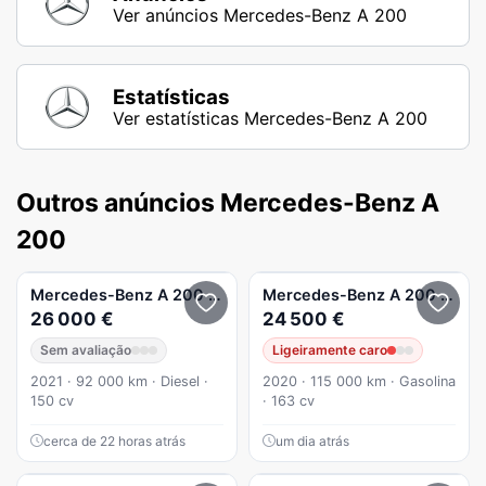
Ver anúncios Mercedes-Benz A 200
Estatísticas
Ver estatísticas Mercedes-Benz A 200
Outros anúncios Mercedes-Benz A
200
Mercedes-Benz
A 200
d AMG Line
Mercedes-Benz
A 200
Limou
26 000 €
24 500 €
Sem avaliação
Ligeiramente caro
2021 · 92 000 km · Diesel ·
2020 · 115 000 km · Gasolina
150 cv
· 163 cv
cerca de 22 horas atrás
um dia atrás