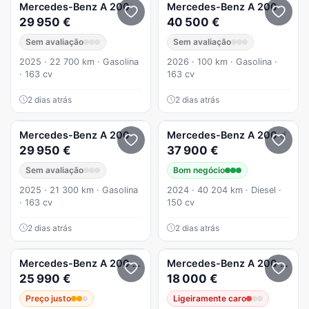
Mercedes-Benz
A 200
Mercedes-Benz
A 200
29 950 €
40 500 €
Sem avaliação
Sem avaliação
2025 · 22 700 km · Gasolina
2026 · 100 km · Gasolina ·
· 163 cv
163 cv
2 dias atrás
2 dias atrás
Mercedes-Benz
A 200
Mercedes-Benz
A 200
d
29 950 €
37 900 €
Sem avaliação
Bom negócio
2025 · 21 300 km · Gasolina
2024 · 40 204 km · Diesel ·
· 163 cv
150 cv
2 dias atrás
2 dias atrás
Mercedes-Benz
A 200
AMG Line Aut.
Mercedes-Benz
A 200
CDI 7
25 990 €
18 000 €
Preço justo
Ligeiramente caro