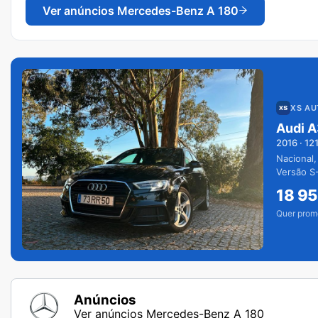
Ver anúncios
Mercedes-Benz A 180
XS A
Audi A
2016
·
12
Nacional,
Versão S-
extras.
18 9
Quer prom
Anúncios
Ver anúncios Mercedes-Benz A 180