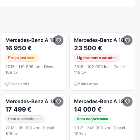
 Avantgarde
Mercedes-Benz
A 180
CDi BlueEfficiency Edition AMG L
Mercedes-Benz
A 180
d AM
16 950 €
23 500 €
Preço justo
Ligeiramente caro
2015 · 119 999 km · Diesel ·
2018 · 102 000 km · Diesel ·
109 cv
116 cv
2 dias atrás
2 dias atrás
 BE Urban
Mercedes-Benz
A 180
CDI (BlueEFFICIENCY)
Mercedes-Benz
A 180
d bl
17 499 €
14 000 €
Sem avaliação
Bom negócio
2018 · 99 999 km · Diesel ·
2017 · 249 999 km · Diesel ·
109 cv
109 cv