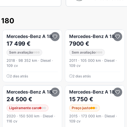
 180
Urban
Mercedes-Benz
A 180
CDI (BlueEFFICIENCY)
Mercedes-Benz
A 180
CDI
17 499 €
7900 €
Sem avaliação
Sem avaliação
2018 · 98 352 km · Diesel ·
2011 · 105 000 km · Diesel ·
109 cv
109 cv
2 dias atrás
2 dias atrás
g Line Nacional Impecável
Mercedes-Benz
A 180
d AMG Line Aut.
Mercedes-Benz
A 180
CDI
24 500 €
15 750 €
Ligeiramente caro
Preço justo
2020 · 150 500 km · Diesel ·
2015 · 173 000 km · Diesel ·
116 cv
109 cv