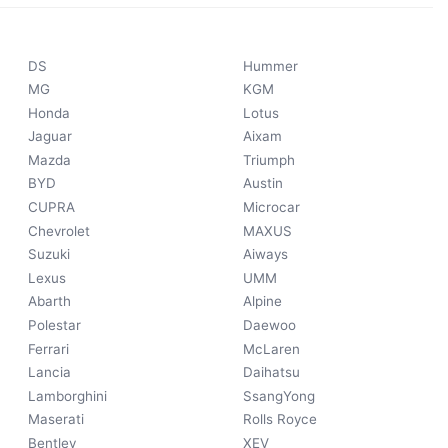
DS
Hummer
MG
KGM
Honda
Lotus
Jaguar
Aixam
Mazda
Triumph
BYD
Austin
CUPRA
Microcar
Chevrolet
MAXUS
Suzuki
Aiways
Lexus
UMM
Abarth
Alpine
Polestar
Daewoo
Ferrari
McLaren
Lancia
Daihatsu
Lamborghini
SsangYong
Maserati
Rolls Royce
Bentley
XEV