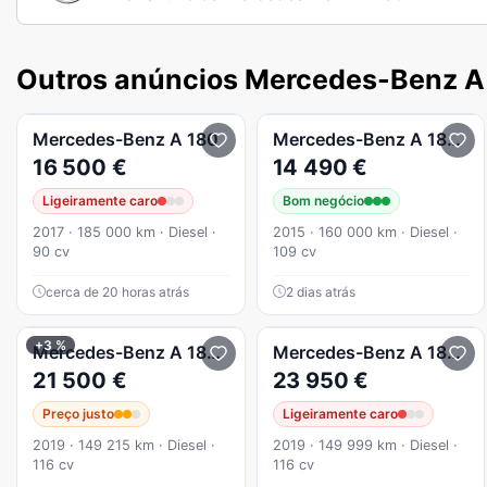
Outros anúncios Mercedes-Benz A
Mercedes-Benz
A 180
Mercedes-Benz
A 180
d 
16 500 €
14 490 €
Ligeiramente caro
Bom negócio
2017 · 185 000 km · Diesel ·
2015 · 160 000 km · Diesel ·
90 cv
109 cv
cerca de 20 horas atrás
2 dias atrás
+3 %
Mercedes-Benz
A 180
d Style Plus Aut.
Mercedes-Benz
A 180
Am
21 500 €
23 950 €
Preço justo
Ligeiramente caro
2019 · 149 215 km · Diesel ·
2019 · 149 999 km · Diesel ·
116 cv
116 cv