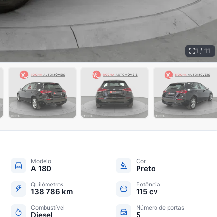
1 / 11
+
6
Modelo
Cor
A 180
Preto
Quilómetros
Potência
138 786 km
115 cv
Combustível
Número de portas
Diesel
5