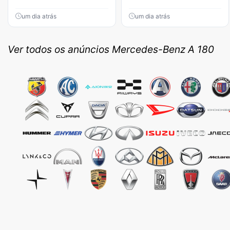
um dia atrás
um dia atrás
Ver todos os anúncios Mercedes-Benz A 180