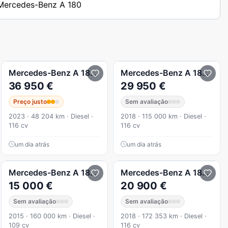
s Mercedes-Benz A 180
ck edition
Mercedes-Benz
A 180
d AMG Line Aut.
Mercedes-Benz
A 180
d AM
36 950 €
29 950 €
Preço justo
Sem avaliação
2023 · 48 204 km · Diesel ·
2018 · 115 000 km · Diesel ·
116 cv
116 cv
um dia atrás
um dia atrás
g-dct peak edition
Mercedes-Benz
A 180
CDI BlueEFFICIENCY
Mercedes-Benz
A 180
d AM
15 000 €
20 900 €
Sem avaliação
Sem avaliação
2015 · 160 000 km · Diesel ·
2018 · 172 353 km · Diesel ·
109 cv
116 cv