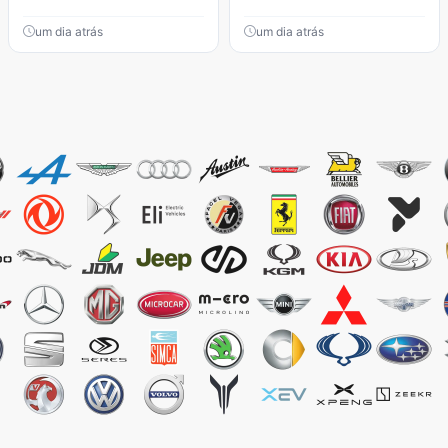
um dia atrás
um dia atrás