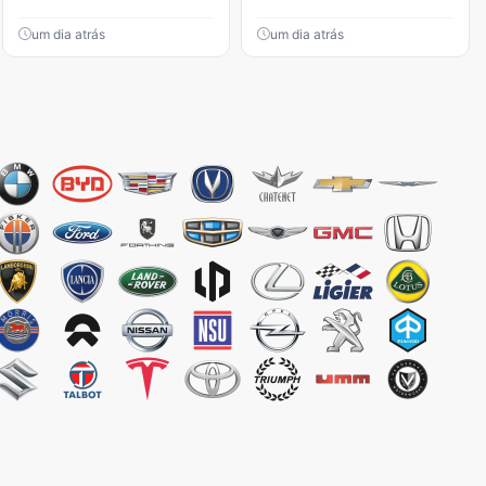
um dia atrás
um dia atrás