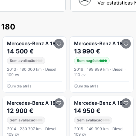
Ver estatística
 180
7G-DCT Style
Mercedes-Benz
A 180
CDI BE Edition Urban
Mercedes-Benz
A 180
Bla
14 500 €
13 990 €
Sem avaliação
Bom negócio
2013 · 180 000 km · Diesel ·
2016 · 199 999 km · Diesel ·
109 cv
110 cv
um dia atrás
um dia atrás
7G-DCT Peak Edition
Mercedes-Benz
A 180
CDI (BlueEFFICIENCY) Urban
Mercedes-Benz
A 180
D 7
12 900 €
14 950 €
Sem avaliação
Sem avaliação
2014 · 230 707 km · Diesel ·
2015 · 149 999 km · Diesel ·
109 cv
109 cv