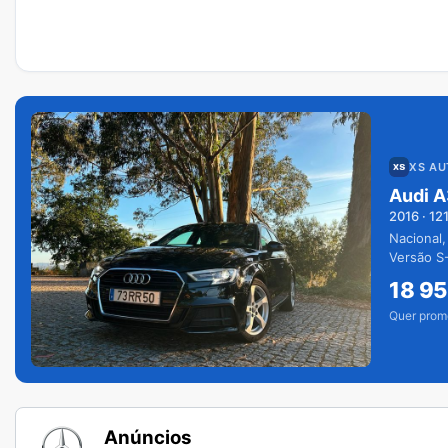
XS A
Audi A
2016
·
12
Nacional,
Versão S-
extras.
18 9
Quer prom
Anúncios