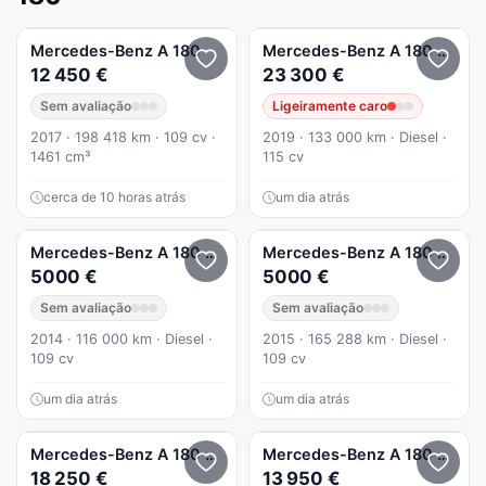
Mercedes-Benz
A 180
Mercedes-Benz
A 180
Limou
12 450 €
23 300 €
Sem avaliação
Ligeiramente caro
2017 · 198 418 km · 109 cv ·
2019 · 133 000 km · Diesel ·
1461 cm³
115 cv
cerca de 10 horas atrás
um dia atrás
Mercedes-Benz
A 180
CDI (BlueEFFICIENCY)
Mercedes-Benz
A 180
d Aut.
5000 €
5000 €
Sem avaliação
Sem avaliação
2014 · 116 000 km · Diesel ·
2015 · 165 288 km · Diesel ·
109 cv
109 cv
um dia atrás
um dia atrás
Mercedes-Benz
A 180
d Urban
Mercedes-Benz
A 180
CDI B
18 250 €
13 950 €