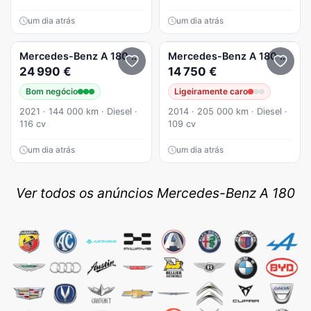
um dia atrás
um dia atrás
Mercedes-Benz
A 180
d Progressive Aut.
Mercedes-Benz
A 180
d AMG
24 990 €
14 750 €
Bom negócio
Ligeiramente caro
2021 · 144 000 km · Diesel ·
2014 · 205 000 km · Diesel ·
116 cv
109 cv
um dia atrás
um dia atrás
Ver todos os anúncios Mercedes-Benz A 180