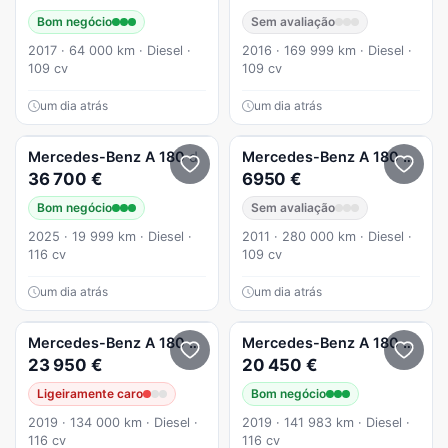
Bom negócio
Sem avaliação
2017 · 64 000 km · Diesel ·
2016 · 169 999 km · Diesel ·
109 cv
109 cv
um dia atrás
um dia atrás
Mercedes-Benz
A 180
d
Mercedes-Benz
A 180
CDI Av
36 700 €
6950 €
Bom negócio
Sem avaliação
2025 · 19 999 km · Diesel ·
2011 · 280 000 km · Diesel ·
116 cv
109 cv
um dia atrás
um dia atrás
Mercedes-Benz
A 180
d AMG Line Aut.
Mercedes-Benz
A 180
d Style
23 950 €
20 450 €
Ligeiramente caro
Bom negócio
2019 · 134 000 km · Diesel ·
2019 · 141 983 km · Diesel ·
116 cv
116 cv