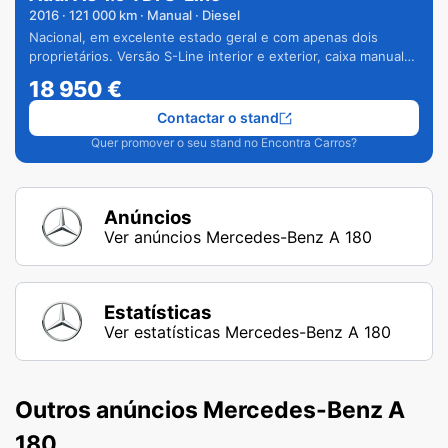
2016
·
121 000
km · Manual · Diesel
Nacional, em excelente estado geral e com apenas dois
proprietários. Versão S-Line interior e exterior, caixa manual
de 6 velocidades e vários extras.
18 950
€
Contactar o stand
Quer promover o seu stand no Encontra Carros?
Anúncios
Ver anúncios Mercedes-Benz A 180
Estatísticas
Ver estatísticas Mercedes-Benz A 180
Outros anúncios Mercedes-Benz A
180