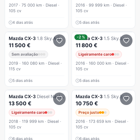
2017 · 75 000 km · Diesel ·
2016 · 99 999 km · Diesel ·
105 cv
105 cv
4 dias atrás
5 dias atrás
-2 %
Mazda
CX-3
1.8 Sky.Advance Navi
Mazda
CX-3
1.5 Sky.Excellence Navi
11 500 €
11 800 €
Sem avaliação
Ligeiramente caro
2019 · 160 080 km · Diesel ·
2016 · 160 000 km · Diesel ·
115 cv
105 cv
5 dias atrás
5 dias atrás
Mazda
CX-3
Diesel Nacional
Mazda
CX-3
1.5 Sky.Excellence
13 500 €
10 750 €
Ligeiramente caro
Preço justo
2018 · 119 999 km · Diesel ·
2016 · 173 659 km · Diesel ·
105 cv
105 cv
6 dias atrás
6 dias atrás