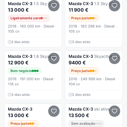
Mazda
CX-3
1.5 Sky.Excellence Navi
Mazda
CX-3
1.5 Sky.Excellence HT Leather White Navi
13 000 €
11 900 €
Ligeiramente caro
Preço justo
2018 · 160 000 km · Diesel ·
2018 · 183 296 km · Diesel ·
105 cv
105 cv
2 dias atrás
3 dias atrás
Mazda
CX-3
1.8 Skyactiv-D Attraction
Mazda
CX-3
Skyactive - Pack Excellence Premium
12 900 €
9400 €
Bom negócio
Preço justo
2019 · 191 000 km · Diesel ·
2016 · 249 999 km · Diesel ·
116 cv
104 cv
3 dias atrás
3 dias atrás
Mazda
CX-3
Mazda
CX-3
ski ative
13 000 €
13 500 €
Preço justo
Sem avaliação