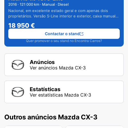
2016
·
121 000
km · Manual · Diesel
Nacional, em excelente estado geral e com apenas dois
proprietários. Versão S-Line interior e exterior, caixa manual
de 6 velocidades e vários extras.
18 950
€
Contactar o stand
Quer promover o seu stand no Encontra Carros?
Anúncios
Ver anúncios Mazda CX-3
Estatísticas
Ver estatísticas Mazda CX-3
Outros anúncios Mazda CX-3