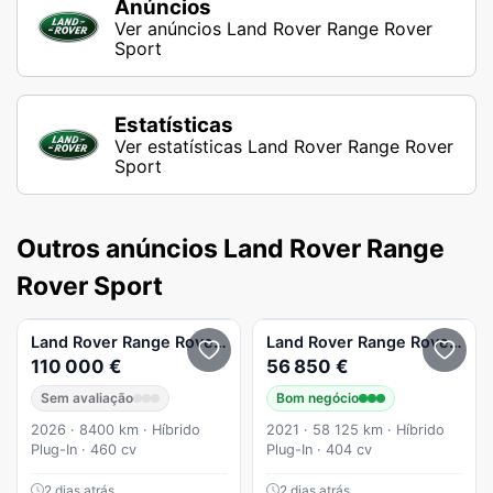
Anúncios
Ver anúncios Land Rover Range Rover
Sport
Estatísticas
Ver estatísticas Land Rover Range Rover
Sport
Outros anúncios Land Rover Range
Rover Sport
Land Rover
Range Rover Sport
Land Rover
3.0 P460e Dynamic SE
Range Rover Sport
110 000 €
56 850 €
Sem avaliação
Bom negócio
2026 · 8400 km · Híbrido
2021 · 58 125 km · Híbrido
Plug-In · 460 cv
Plug-In · 404 cv
2 dias atrás
2 dias atrás