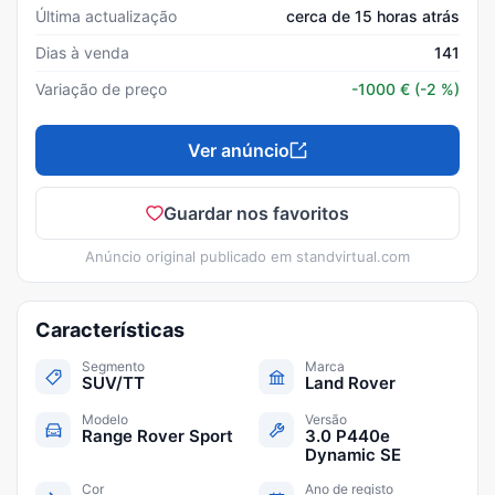
Última actualização
cerca de 15 horas atrás
Dias à venda
141
Variação de preço
-1000
€
(-2 %)
Ver anúncio
Guardar nos favoritos
Anúncio original publicado em
standvirtual.com
Características
Segmento
Marca
SUV/TT
Land Rover
Modelo
Versão
Range Rover Sport
3.0 P440e
Dynamic SE
Cor
Ano de registo