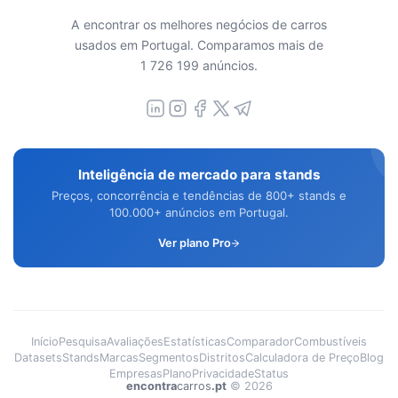
A encontrar os melhores negócios de carros
usados em Portugal. Comparamos mais de
1 726 199 anúncios.
Inteligência de mercado para stands
Preços, concorrência e tendências de 800+ stands e
100.000+ anúncios em Portugal.
Ver plano Pro
Início
Pesquisa
Avaliações
Estatísticas
Comparador
Combustíveis
Datasets
Stands
Marcas
Segmentos
Distritos
Calculadora de Preço
Blog
Empresas
Plano
Privacidade
Status
encontra
carros
.pt
©
2026