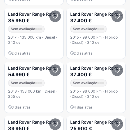
Land Rover
Range Rover Sport
Land Rover
2.0 SD4 HSE
Range Rover Sport
35 950 €
37 400 €
Sem avaliação
Sem avaliação
2017 · 135 000 km · Diesel ·
2015 · 99 000 km · Híbrido
240 cv
(Diesel) · 340 cv
2 dias atrás
2 dias atrás
Land Rover
Range Rover Sport
Land Rover
SDV6 Black Edition
Range Rover Sport
54 990 €
37 400 €
Sem avaliação
Sem avaliação
2018 · 158 000 km · Diesel ·
2015 · 98 000 km · Híbrido
255 cv
(Diesel) · 340 cv
3 dias atrás
4 dias atrás
Land Rover
Range Rover Sport
Land Rover
3.0 SDV6 HEV Autobiograph
Range Rover Sport
39 950 €
25 900 €