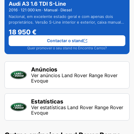
Audi A3 1.6 TDI S-Line
2016
·
121 000
km · Manual · Diesel
Nacional, em excelente estado geral e com apenas dois
proprietários. Versão S-Line interior e exterior, caixa manual
de 6 velocidades e vários extras.
18 950
€
Contactar o stand
Quer promover o seu stand no Encontra Carros?
Anúncios
Ver anúncios Land Rover Range Rover
Evoque
Estatísticas
Ver estatísticas Land Rover Range Rover
Evoque