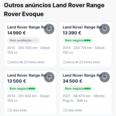
Outros anúncios Land Rover Range
Rover Evoque
Land Rover
Range Rover Evoque
Land Rover
eD4 Dynamic
Range Rover Evoque
14 990 €
13 390 €
Sem avaliação
Bom negócio
2015 · 200 000 km · Diesel ·
2014 · 250 719 km · Diesel ·
150 cv
150 cv
cerca de 23 horas atrás
cerca de 23 horas atrás
Land Rover
Range Rover Evoque
Land Rover
TD4 Aut. Dynamic
Range Rover Evoque
13 500 €
34 500 €
Bom negócio
Bom negócio
2014 · 201 843 km · Diesel ·
2021 · 88 670 km · Híbrido
150 cv
Plug-In · 309 cv
2 dias atrás
2 dias atrás