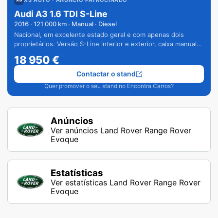
XS AUTO
· ANÚNCIO PATROCINADO
Audi A3 1.6 TDI S-Line
2016
·
121 000
km · Manual · Diesel
Nacional, em excelente estado geral e com apenas dois
proprietários. Versão S-Line interior e exterior, caixa manual
de 6 velocidades e vários extras.
18 950
€
Contactar o stand
Quer promover o seu stand no Encontra Carros?
Anúncios
Ver anúncios Land Rover Range Rover
Evoque
Estatísticas
Ver estatísticas Land Rover Range Rover
Evoque