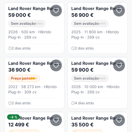
Land Rover
Range Rover Evoque
Land Rover
1.5 P270e AWD S Auto
Range Rover Evoque
59 000 €
56 900 €
Sem avaliação
Sem avaliação
2026 · 500 km · Híbrido
2025 · 11 800 km · Híbrido
Plug-In · 269 cv
Plug-In · 269 cv
2 dias atrás
2 dias atrás
Land Rover
Range Rover Evoque
Land Rover
P300e R-Dynamic SE
Range Rover Evoque
36 900 €
59 900 €
Preço justo
Sem avaliação
2022 · 58 273 km · Híbrido
2026 · 10 000 km · Híbrido
Plug-In · 309 cv
Plug-In · 269 cv
2 dias atrás
4 dias atrás
-4 %
Land Rover
Range Rover Evoque
Land Rover
eD4 Dynamic
Range Rover Evoque
12 499 €
35 500 €