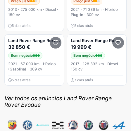
Preço justo
Preço justo
2013 · 275 000 km · Diesel ·
2021 · 71 336 km · Híbrido
150 cv
Plug-In · 309 cv
5 dias atrás
5 dias atrás
Land Rover
Range Rover Evoque
Land Rover
Range Rover Evoque
32 850 €
19 999 €
Bom negócio
Bom negócio
2021 · 67 000 km · Híbrido
2017 · 128 392 km · Diesel ·
(Gasolina) · 309 cv
150 cv
5 dias atrás
7 dias atrás
Ver todos os anúncios Land Rover Range
Rover Evoque