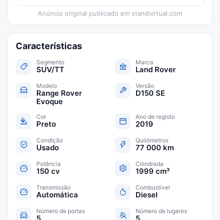
Anúncio original publicado em
standvirtual.com
Características
Segmento
Marca
SUV/TT
Land Rover
Modelo
Versão
Range Rover
D150 SE
Evoque
Cor
Ano de registo
Preto
2019
Condição
Quilómetros
Usado
77 000 km
Potência
Cilindrada
150 cv
1999 cm³
Transmissão
Combustível
Automática
Diesel
Número de portas
Número de lugares
5
5