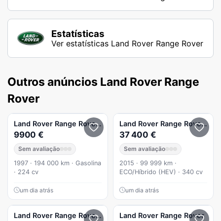
Estatísticas
Ver estatísticas Land Rover Range Rover
Outros anúncios Land Rover Range
Rover
Land Rover
Range Rover
4.6 HSE
Land Rover
Range Rover
Spor
9900 €
37 400 €
Sem avaliação
Sem avaliação
1997 · 194 000 km · Gasolina
2015 · 99 999 km ·
· 224 cv
ECO/Híbrido (HEV) · 340 cv
um dia atrás
um dia atrás
Land Rover
Range Rover
2.2 TD4 Dynamic Auto 153g
Land Rover
Range Rover