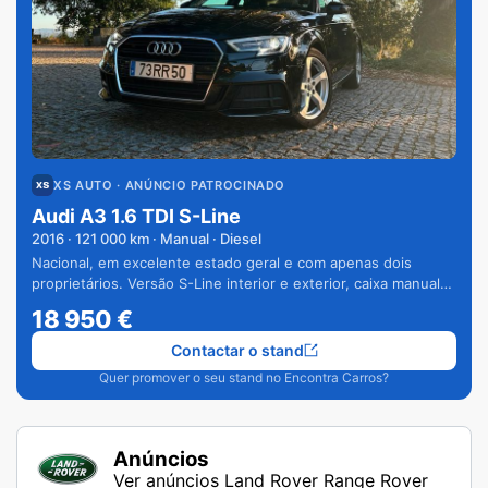
XS AUTO
· ANÚNCIO PATROCINADO
Audi A3 1.6 TDI S-Line
2016
·
121 000
km · Manual · Diesel
Nacional, em excelente estado geral e com apenas dois
proprietários. Versão S-Line interior e exterior, caixa manual
de 6 velocidades e vários extras.
18 950
€
Contactar o stand
Quer promover o seu stand no Encontra Carros?
Anúncios
Ver anúncios Land Rover Range Rover