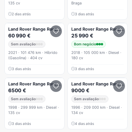
135 cv
Braga
2 dias atrás
3 dias atrás
Land Rover
Range Rover
P400e R-Dynamic
Land Rover
Range Rover
2.0
60 990 €
25 990 €
Sem avaliação
Bom negócio
2021 · 101 476 km · Híbrido
2018 · 105 000 km · Diesel ·
(Gasolina) · 404 cv
180 cv
3 dias atrás
3 dias atrás
Land Rover
Range Rover
2.5DSE Automática
Land Rover
Range Rover
2.5
6500 €
9000 €
Sem avaliação
Sem avaliação
1998 · 299 999 km · Diesel ·
1996 · 209 000 km · Diesel ·
135 cv
134 cv
3 dias atrás
4 dias atrás