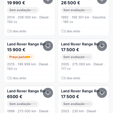
19 990 €
26 500 €
Sem avaliação
Sem avaliação
2014 · 208 000 km · Diesel ·
1992 · 169 301 km · Gasolina
150 cv
· 185 cv
2 dias atrás
2 dias atrás
Land Rover
Range Rover
2.2 eD4 Dynamic
Land Rover
Range Rover
3.0
15 900 €
17 500 €
Preço justo
Sem avaliação
2015 · 199 999 km · Diesel ·
2005 · 275 000 km · Diesel ·
150 cv
177 cv
2 dias atrás
2 dias atrás
Land Rover
Range Rover
Land Rover
Range Rover
6500 €
17 500 €
Sem avaliação
Sem avaliação
1998 · 273 000 km · Diesel ·
2003 · 230 km · Diesel ·