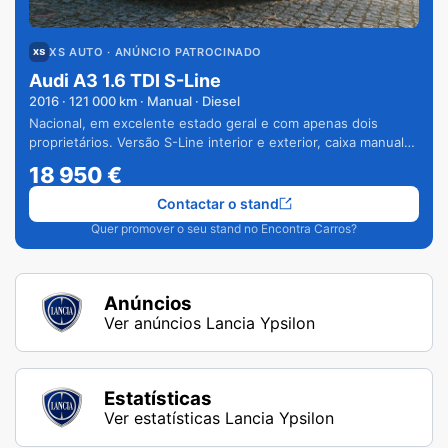
XS AUTO
· ANÚNCIO PATROCINADO
Audi A3 1.6 TDI S-Line
2016
·
121 000
km · Manual · Diesel
Nacional, em excelente estado geral e com apenas dois
proprietários. Versão S-Line interior e exterior, caixa manual
de 6 velocidades e vários extras.
18 950
€
Contactar o stand
Quer promover o seu stand no Encontra Carros?
Anúncios
Ver anúncios Lancia Ypsilon
Estatísticas
Ver estatísticas Lancia Ypsilon