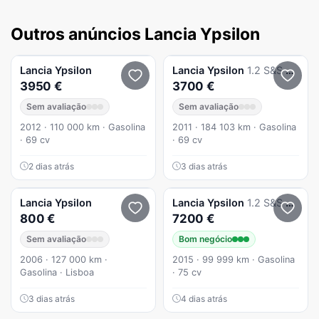
Outros anúncios Lancia Ypsilon
Lancia
Ypsilon
Lancia
Ypsilon
1.2 S&S Urban
3950 €
3700 €
Sem avaliação
Sem avaliação
2012 · 110 000 km · Gasolina
2011 · 184 103 km · Gasolina
· 69 cv
· 69 cv
2 dias atrás
3 dias atrás
Lancia
Ypsilon
Lancia
Ypsilon
1.2 S&S GOLD - 5 Portas - Nacional - 100.000kms - 1 Dono - C/ GARANTIA
800 €
7200 €
Sem avaliação
Bom negócio
2006 · 127 000 km ·
2015 · 99 999 km · Gasolina
Gasolina · Lisboa
· 75 cv
3 dias atrás
4 dias atrás