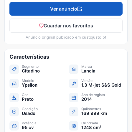
Ver anúncio
Guardar nos favoritos
Anúncio original publicado em
custojusto.pt
Características
Segmento
Marca
Citadino
Lancia
Modelo
Versão
Ypsilon
1.3 M-jet S&S Gold
Cor
Ano de registo
Preto
2014
Condição
Quilómetros
Usado
169 999 km
Potência
Cilindrada
95 cv
1248 cm³