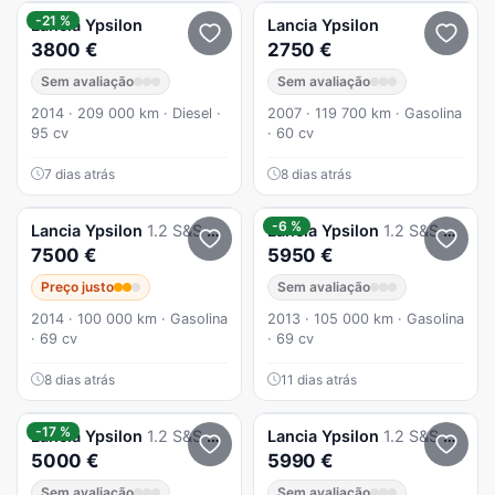
-21 %
Lancia
Ypsilon
Lancia
Ypsilon
3800 €
2750 €
Sem avaliação
Sem avaliação
2014 · 209 000 km · Diesel ·
2007 · 119 700 km · Gasolina
95 cv
· 60 cv
7 dias atrás
8 dias atrás
-6 %
Lancia
Ypsilon
1.2 S&S Gold
Lancia
Ypsilon
1.2 S&S Gold
7500 €
5950 €
Preço justo
Sem avaliação
2014 · 100 000 km · Gasolina
2013 · 105 000 km · Gasolina
· 69 cv
· 69 cv
8 dias atrás
11 dias atrás
-17 %
Lancia
Ypsilon
1.2 S&S Silver
Lancia
Ypsilon
1.2 S&S GolD
5000 €
5990 €
Sem avaliação
Sem avaliação