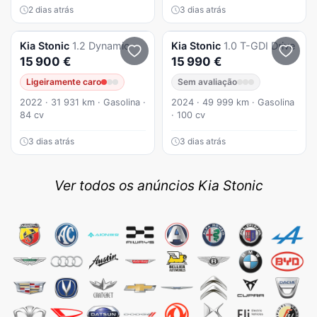
2 dias atrás
3 dias atrás
Kia
Stonic
1.2 Dynamic
Kia
Stonic
1.0 T-GDI Drive
15 900 €
15 990 €
Ligeiramente caro
Sem avaliação
2022 · 31 931 km · Gasolina ·
2024 · 49 999 km · Gasolina
84 cv
· 100 cv
3 dias atrás
3 dias atrás
Ver todos os anúncios Kia Stonic