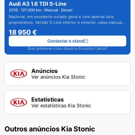
Audi A3 1.6 TDI S-Line
2016
·
121 000
km · Manual · Diesel
Nacional, em excelente estado geral e com apenas dois
proprietários. Versão S-Line interior e exterior, caixa manual
de 6 velocidades e vários extras.
18 950
€
Contactar o stand
Quer promover o seu stand no Encontra Carros?
Anúncios
Ver anúncios Kia Stonic
Estatísticas
Ver estatísticas Kia Stonic
Outros anúncios Kia Stonic