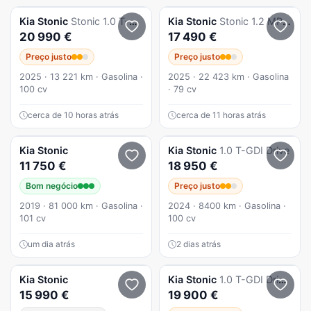
Kia
Stonic
Stonic 1.0 T-GDi Drive
Kia
Stonic
Stonic 1.2 MPi Vibe
20 990 €
17 490 €
Preço justo
Preço justo
2025 · 13 221 km · Gasolina ·
2025 · 22 423 km · Gasolina
100 cv
· 79 cv
cerca de 10 horas atrás
cerca de 11 horas atrás
Kia
Stonic
Kia
Stonic
1.0 T-GDI Drive
11 750 €
18 950 €
Bom negócio
Preço justo
2019 · 81 000 km · Gasolina ·
2024 · 8400 km · Gasolina ·
101 cv
100 cv
um dia atrás
2 dias atrás
Kia
Stonic
Kia
Stonic
1.0 T-GDI Drive 7DCT
15 990 €
19 900 €