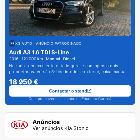
XS AUTO
· ANÚNCIO PATROCINADO
Audi A3 1.6 TDI S-Line
2016
·
121 000
km · Manual · Diesel
Nacional, em excelente estado geral e com apenas dois
proprietários. Versão S-Line interior e exterior, caixa manual
de 6 velocidades e vários extras.
18 950
€
Contactar o stand
Quer promover o seu stand no Encontra Carros?
Anúncios
Ver anúncios Kia Stonic