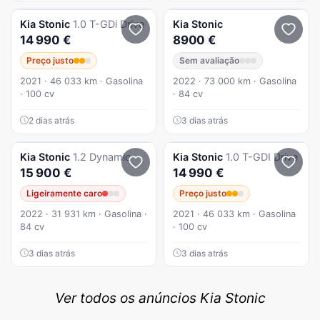
Kia
Stonic
1.0 T-GDi Drive
Kia
Stonic
14 990 €
8900 €
Preço justo
Sem avaliação
2021 · 46 033 km · Gasolina
2022 · 73 000 km · Gasolina
· 100 cv
· 84 cv
2 dias atrás
3 dias atrás
Kia
Stonic
1.2 Dynamic
Kia
Stonic
1.0 T-GDI Drive
15 900 €
14 990 €
Ligeiramente caro
Preço justo
2022 · 31 931 km · Gasolina ·
2021 · 46 033 km · Gasolina
84 cv
· 100 cv
3 dias atrás
3 dias atrás
Ver todos os anúncios Kia Stonic