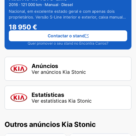
2016
·
121 000
km · Manual · Diesel
Nacional, em excelente estado geral e com apenas dois
proprietários. Versão S-Line interior e exterior, caixa manual
de 6 velocidades e vários extras.
18 950
€
Contactar o stand
Quer promover o seu stand no Encontra Carros?
Anúncios
Ver anúncios Kia Stonic
Estatísticas
Ver estatísticas Kia Stonic
Outros anúncios Kia Stonic