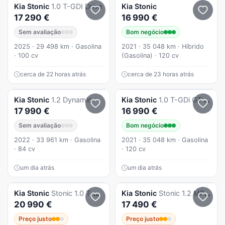
Kia
Stonic
1.0 T-GDI Drive
Kia
Stonic
17 290 €
16 990 €
Sem avaliação
Bom negócio
2025 · 29 498 km · Gasolina
2021 · 35 048 km · Híbrido
· 100 cv
(Gasolina) · 120 cv
cerca de 22 horas atrás
cerca de 23 horas atrás
Kia
Stonic
1.2 Dynamic
Kia
Stonic
1.0 T-GDi GT Line 7DCT
17 990 €
16 990 €
Sem avaliação
Bom negócio
2022 · 33 961 km · Gasolina
2021 · 35 048 km · Gasolina
· 84 cv
· 120 cv
um dia atrás
um dia atrás
Kia
Stonic
Stonic 1.0 T-GDi Drive
Kia
Stonic
Stonic 1.2 MPi Vibe
20 990 €
17 490 €
Preço justo
Preço justo