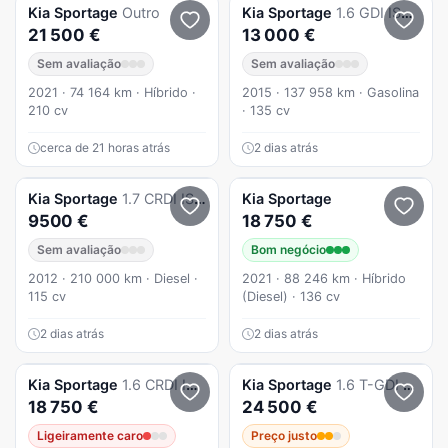
Kia
Sportage
Outro
Kia
Sportage
1.6 GDI ISG Silver
21 500 €
13 000 €
Sem avaliação
Sem avaliação
2021 · 74 164 km · Híbrido ·
2015 · 137 958 km · Gasolina
210 cv
· 135 cv
cerca de 21 horas atrás
2 dias atrás
Kia
Sportage
1.7 CRDI ISG Xtra Edition
Kia
Sportage
9500 €
18 750 €
Sem avaliação
Bom negócio
2012 · 210 000 km · Diesel ·
2021 · 88 246 km · Híbrido
115 cv
(Diesel) · 136 cv
2 dias atrás
2 dias atrás
Kia
Sportage
1.6 CRDI ISG Tech Hybrid
Kia
Sportage
1.6 T-GDI Drive
18 750 €
24 500 €
Ligeiramente caro
Preço justo