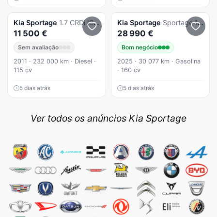
Kia
Sportage
1.7 CRDi ISG LX
Kia
Sportage
Sportage 1.6 T-GDi Drive
11 500 €
28 990 €
Sem avaliação
Bom negócio
2011 · 232 000 km · Diesel ·
2025 · 30 077 km · Gasolina
115 cv
· 160 cv
5 dias atrás
5 dias atrás
Ver todos os anúncios Kia Sportage