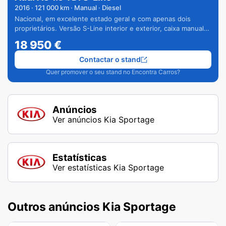
2016
·
121 000
km · Manual · Diesel
Nacional, em excelente estado geral e com apenas dois
proprietários. Versão S-Line interior e exterior, caixa manual
de 6 velocidades e vários extras.
18 950
€
Contactar o stand
Quer promover o seu stand no Encontra Carros?
Anúncios
Ver anúncios Kia Sportage
Estatísticas
Ver estatísticas Kia Sportage
Outros anúncios Kia Sportage